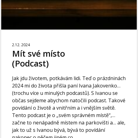
2.12. 2024
Mít své místo
(Podcast)
Jak jdu životem, potkávám lidi. Teď o prázdninách
2024 mi do života přišla paní Ivana Jakovenko…
(trochu více u minulých podcastů). S Ivanou se
občas sejdeme abychom natočili podcast. Takové
povídání o životě a vnitřním a i vnějším světě.
Tento podcast je o „svém správném místě“,…
začne to nenápadně místem na parkovišti a… ale,
jak to už s Ivanou bývá, bývá to povídání
nakonec o něčem jiném co...