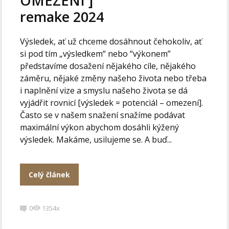
OMEZENÍ ]
remake 2024
Výsledek, ať už chceme dosáhnout čehokoliv, ať
si pod tím „výsledkem“ nebo “výkonem”
představíme dosažení nějakého cíle, nějakého
záměru, nějaké změny našeho života nebo třeba
i naplnění vize a smyslu našeho života se dá
vyjádřit rovnicí [výsledek = potenciál – omezení].
Často se v našem snažení snažíme podávat
maximální výkon abychom dosáhli kýžený
výsledek. Makáme, usilujeme se. A buď...
Celý článek
0
1354x