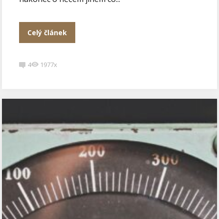
Celý článek
4
1977x