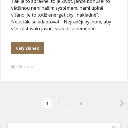
Tak je to správně, to je Život. Jenže bohužel to
většinou není naším systémem, námi úplně
vítáno. Je to totiž energeticky „nákladné“.
Neustále se adaptovat… Nejraději bychom, aby
vše zůstávalo jasné, stabilní a neměnné.
Celý článek
0
1670x
1
2
…
4