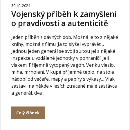
30.10. 2024
Vojenský příběh k zamyšlení
o pravdivosti a autenticitě
Jeden příběh z dávných dob. Možná je to z nějaké
knihy, možná z filmu. Já to slyšel vyprávět…
Jednou jeden generál se svojí suitou jel z nějaké
inspekce u vzdálené jednotky v pohraničí. Jeli
vlakem. Příjemně vytopený vagón. Venku vlezlo,
mlha, mrholení. V kupé příjemné teplo, na stole
nádobí od večeře, mapy a papíry s výkazy… Vlak
zastavil na někde v lesích ztracené malé zastávce
a generál, dva...
Celý článek