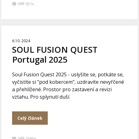
0
921x
6.10. 2024
SOUL FUSION QUEST
Portugal 2025
Soul Fusion Quest 2025 - uslyšíte se, potkáte se,
vyčistíte si "pod kobercem", uzdravíte nevyřčené
a přehlížené. Prostor pro zastavení a revizi
vztahu. Pro splynutí duší.
Celý článek
0
2680x