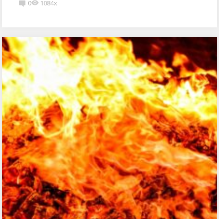
0
1084x