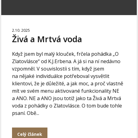
2.10. 2025
Živá a Mrtvá voda
Když jsem byl malý klouček, frčela pohádka „O
Zlatovlásce“ od K.J.Erbena. A já si na ní nedávno
vzpomněl. V souvislostíi s tím, když jsem
na nějaké individuálce potřeboval vysvětlit
klientovi, že je důležité, a jak moc, a proč vlastně
mít ve svém menu aktivované funkcionality NE
a ANO. NE a ANO jsou totiž jako ta Živá a Mrtvá
voda z pohádky o Zlatovlásce. O tom bude tohle
psaní. Obě...
Celý článek