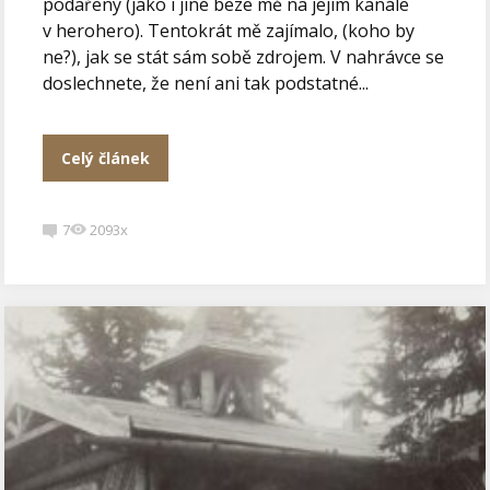
podařený (jako i jiné beze mě na jejím kanále
v herohero). Tentokrát mě zajímalo, (koho by
ne?), jak se stát sám sobě zdrojem. V nahrávce se
doslechnete, že není ani tak podstatné...
Celý článek
7
2093x