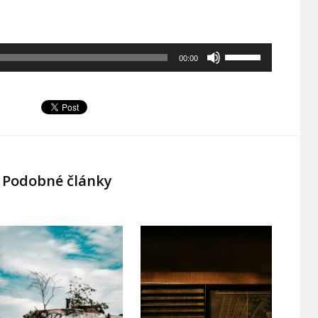
Použitím
00:00
šipek
nahoru/dolů
zvýšíte
nebo
snížíte
úroveň
Podobné články
hlasitosti.