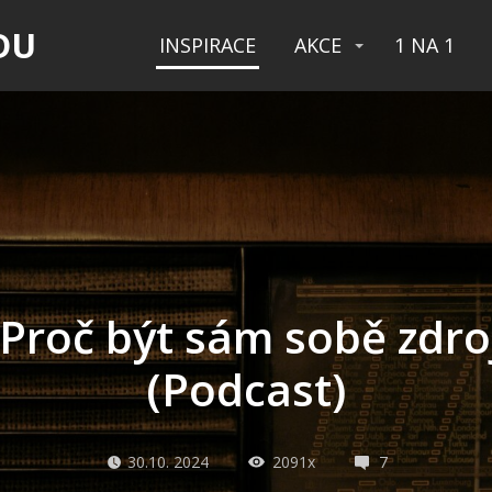
DU
INSPIRACE
AKCE
1 NA 1
Proč být sám sobě zdr
(Podcast)
30.10. 2024
2091x
7