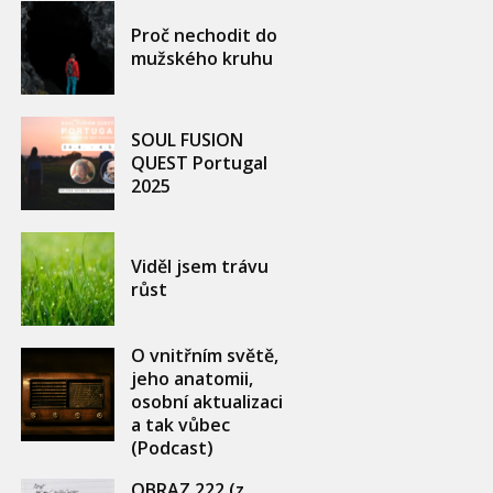
Proč nechodit do
mužského kruhu
SOUL FUSION
QUEST Portugal
2025
Viděl jsem trávu
růst
O vnitřním světě,
jeho anatomii,
osobní aktualizaci
a tak vůbec
(Podcast)
OBRAZ 222 (z