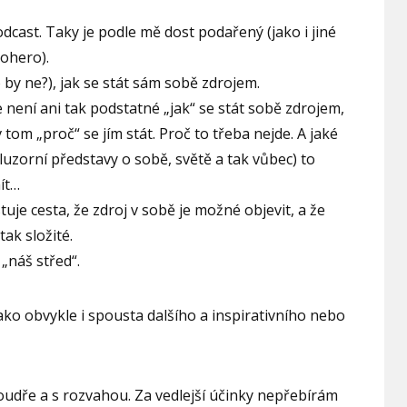
odcast. Taky je podle mě dost podařený (jako i jiné
rohero).
by ne?), jak se stát sám sobě zdrojem.
 není ani tak podstatné „jak“ se stát sobě zdrojem,
v tom „proč“ se jím stát. Proč to třeba nejde. A jaké
luzorní představy o sobě, světě a tak vůbec) to
ít…
stuje cesta, že zdroj v sobě je možné objevit, a že
ak složité.
 „náš střed“.
ko obvykle i spousta dalšího a inspirativního nebo
oudře a s rozvahou. Za vedlejší účinky nepřebírám