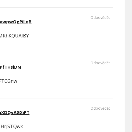
Odpovědět
vwpwOgPiLqB
cMRhKQUAIBY
Odpovědět
JPfTHsiDN
AFTCGnw
Odpovědět
nXDQvAGXiPT
HrjSTQwk