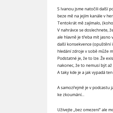
S Ivanou jsme natočili další p
beze mě na jejím kanále v he
Tentokrát mě zajímalo, (koho 
V nahrávce se doslechnete, že
ale hlavně je třeba mít jasno 
další konsekvence (opuštění i
hledání zdroje v sobě může m
Podstatné je, že to lze. Že exi
nakonec, že to nemusí být až t
A taky kde je a jak vypadá ten
A samozřejmě je v podcastu ja
ke zkoumání…
Užívejte „bez omezení“ ale m