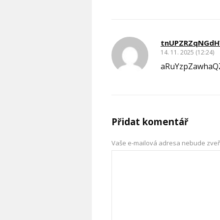
tnUPZRZqNGdH
14. 11. 2025 (12:24)
aRuYzpZawha
Přidat komentář
Vaše e-mailová adresa nebude zveř