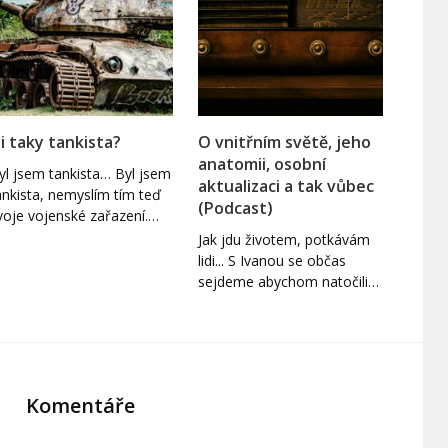
si taky tankista?
O vnitřním světě, jeho
anatomii, osobní
yl jsem tankista… Byl jsem
aktualizaci a tak vůbec
ankista, nemyslím tím teď
(Podcast)
voje vojenské zařazení.…
Jak jdu životem, potkávám
lidi... S Ivanou se občas
sejdeme abychom natočili…
Komentáře