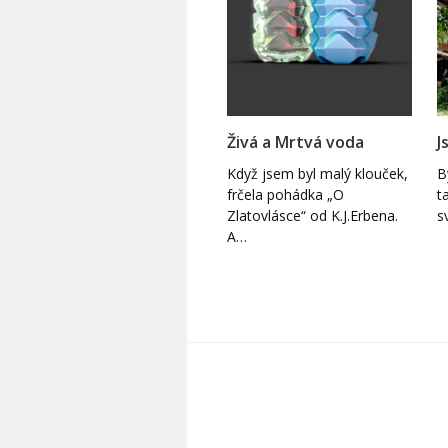
Živá a Mrtvá voda
J
Když jsem byl malý klouček,
B
frčela pohádka „O
t
Zlatovlásce“ od K.J.Erbena.
s
A…