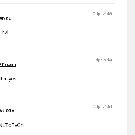
Odpovědět
wNaD
ihvl
Odpovědět
FTzsam
Lmiyos
Odpovědět
WUiXIo
wNLToTvGn