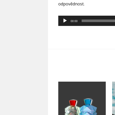
odpovědnost.
Audio
00:00
přehrávač