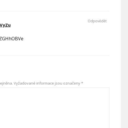
Odpovědět
VyZu
QZGHhOBVe
ejněna.
Vyžadované informace jsou označeny
*