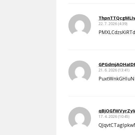
ThpnTTQcgMLI
22. 7. 2026 (4:39)
PMXLCdzsKiRTd
GPGdmjAOHaID
21. 6. 2026 (13:41)
PuxtWnkGHIuNl
qBjOGfWVyrZy
17. 4. 2026 (10:45)
QJqvtCTagIpk