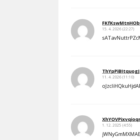
FKfKswMtnHOb
15. 4. 2026 (22:27)
sATavNuttrPZ
ThYpPiBItquog
11. 4. 2026 (11:10)
oJzcIiHQkuHjd
XhYOVPixvqioq
1. 12. 2025 (4:55)
jWNyGmMXMAE