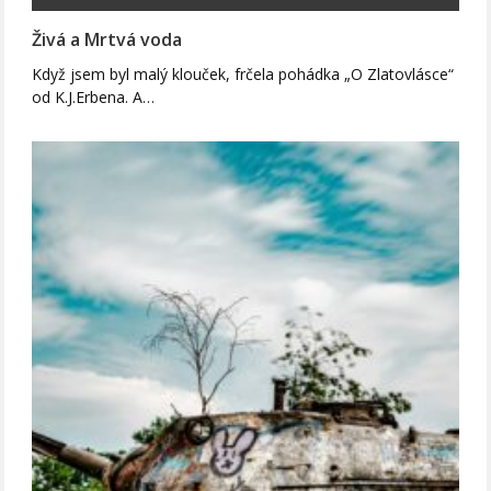
Živá a Mrtvá voda
Když jsem byl malý klouček, frčela pohádka „O Zlatovlásce“
od K.J.Erbena. A…