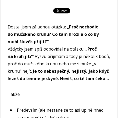
Dostal jsem záludnou otázku:
„Proč nechodit
do mužského kruhu? Co tam hrozí a o co by
mohl člověk přijít?“
Vždycky jsem spíš odpovídal na otázku:
„Proč
na kruh jít?“
Výzvu přijímám a tady je několik bodů,
proč do mužského kruhu nebo mezi muže „v
kruhu“ nejít.
Je to nebezpečný, nejistý, jako když
lezeš do temné jeskyně. Nevíš, co tě tam čeká…
Takže :
Především (ale nestane se to asi úplně hned
a napoprvé) přijdeš o iluze.