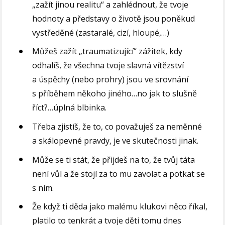
„zažít jinou realitu“ a zahlédnout, že tvoje
hodnoty a představy o životě jsou poněkud
vystředěné (zastaralé, cizí, hloupé,…)
Můžeš zažít „traumatizující“ zážitek, kdy
odhalíš, že všechna tvoje slavná vítězství
a úspěchy (nebo prohry) jsou ve srovnání
s příběhem někoho jiného…no jak to slušně
říct?…úplná blbinka.
Třeba zjistíš, že to, co považuješ za neměnné
a skálopevné pravdy, je ve skutečnosti jinak.
Může se ti stát, že přijdeš na to, že tvůj táta
není vůl a že stojí za to mu zavolat a potkat se
s ním.
Že když ti děda jako malému klukovi něco říkal,
platilo to tenkrát a tvoje děti tomu dnes