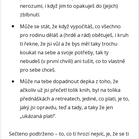
nerozumí, i když jim to opakuješ do (jejich)
zblbnutí.
Může se stát, že když vypočítáš, co všechno
pro rodinu děláš a (hrdě a rád) obětuješ, i kruh
ti řekne, že jsi vůl a že bys měl taky trochu
koukat na sebe a svoje potřeby, tak ty
nebudeš (v první chvíli) ani tušit, co to vlastně
pro sebe chceš.
Může na tebe dopadnout depka z toho, že
ačkoliv už jsi přečetl tolik knih, byl na tolika
přednáškách a retreatech, jediné, co platí, je to,
jaký jsi opravdu, teď a tady, a taky že jen
„ukázaná platí“.
Sečteno podtrženo – to, co ti hrozí nejvíc, je, že se ti