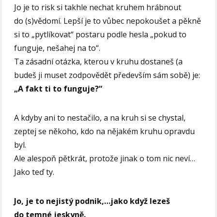
Jo je to risk si takhle nechat kruhem hrábnout
do (s)vědomí. Lepší je to vůbec nepokoušet a pěkně
si to „pytlíkovat“ postaru podle hesla „pokud to
funguje, nešahej na to“.
Ta zásadní otázka, kterou v kruhu dostaneš (a
budeš ji muset zodpovědět především sám sobě) je:
„A fakt ti to funguje?“
A kdyby ani to nestačilo, a na kruh si se chystal,
zeptej se někoho, kdo na nějakém kruhu opravdu
byl.
Ale alespoň pětkrát, protože jinak o tom nic neví…
Jako teď ty.
Jo, je to nejistý podnik,…jako když lezeš
do temné jeskyně.