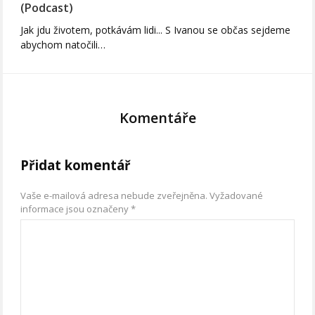
(Podcast)
Jak jdu životem, potkávám lidi... S Ivanou se občas sejdeme
abychom natočili…
Komentáře
Přidat komentář
Vaše e-mailová adresa nebude zveřejněna.
Vyžadované
informace jsou označeny
*