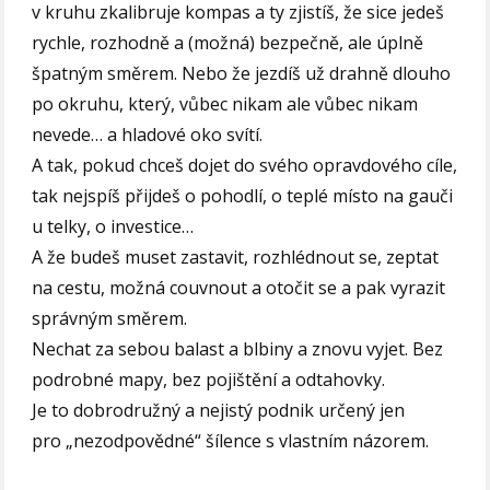
v kruhu zkalibruje kompas a ty zjistíš, že sice jedeš
rychle, rozhodně a (možná) bezpečně, ale úplně
špatným směrem. Nebo že jezdíš už drahně dlouho
po okruhu, který, vůbec nikam ale vůbec nikam
nevede… a hladové oko svítí.
A tak, pokud chceš dojet do svého opravdového cíle,
tak nejspíš přijdeš o pohodlí, o teplé místo na gauči
u telky, o investice…
A že budeš muset zastavit, rozhlédnout se, zeptat
na cestu, možná couvnout a otočit se a pak vyrazit
správným směrem.
Nechat za sebou balast a blbiny a znovu vyjet. Bez
podrobné mapy, bez pojištění a odtahovky.
Je to dobrodružný a nejistý podnik určený jen
pro „nezodpovědné“ šílence s vlastním názorem.