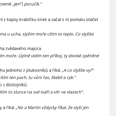
ovené „jen“)
poručík.“
hl z kapsy krabičku sirek a začal s ní pomalu otáčet
ama u ucha, slyším moře cítím to teplo. Co slyšíte
cha zvědavého majora.
ším moře. Úplně vidím ten příboj, ty divoké zpěněné
chu jednoho z plukovníků a říká:
„A co slyšíte vy?“
tím ten pach, tu vůni řas, škeblí a ryb.“
ho z důstojníků.
ítím to slunce na své tváři a vítr ve vlasech“.
y a říká:
„No a Martin vždycky říkal, že slyší jen