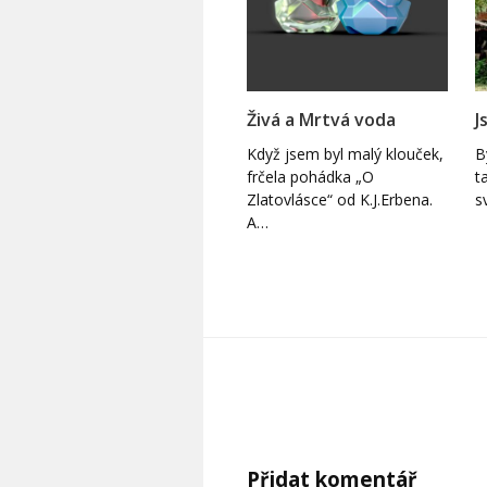
Živá a Mrtvá voda
J
Když jsem byl malý klouček,
B
frčela pohádka „O
t
Zlatovlásce“ od K.J.Erbena.
s
A…
Přidat komentář