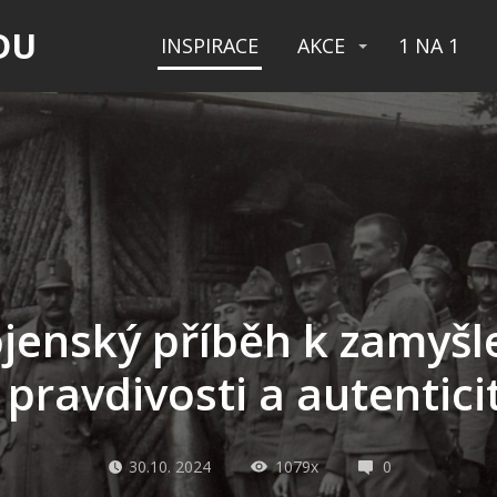
DU
INSPIRACE
AKCE
1 NA 1
jenský příběh k zamyšl
 pravdivosti a autentici
30.10. 2024
1079x
0