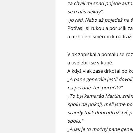
za chvíli mi snad pojede autob
se u nás někdy“.
„Jo rád. Nebo až pojedeš na 
Potřásli si rukou a poručík z
a mrholení směrem k nádraž
Vlak zapískal a pomalu se rozj
a uvelebili se v kupé.
A když vlak zase drkotal po ko
„A pane generále jestli dovol
na peróně, ten poručík?“
„To byl kamarád Martin, známe
spolu na pokoji, měli jsme pos
srandy tolik dobrodružství, pr
spolu.“
„A jak je to možný pane generá