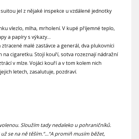
 suitou jel z nějaké inspekce u vzdálené jednotky
ku vlezlo, mlha, mrholení. V kupé příjemné teplo,
apy a papíry s výkazy…
h ztracené malé zastávce a generál, dva plukovníci
n na cigaretku. Stojí kouří, sotva rozeznají nádražní
rácí v mlze. Vojáci kouří a v tom kolem nich
ejich letech, zasalutuje, pozdraví.
ovolenou. Sloužím tady nedaleko u pohraničníků.
k už se na ně těším.“…“A promiň musím běžet,