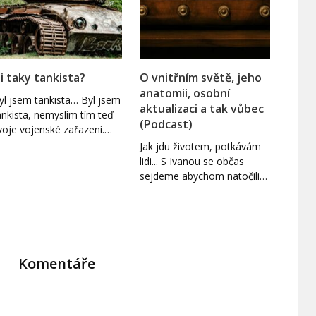
si taky tankista?
O vnitřním světě, jeho
anatomii, osobní
yl jsem tankista… Byl jsem
aktualizaci a tak vůbec
ankista, nemyslím tím teď
(Podcast)
voje vojenské zařazení.…
Jak jdu životem, potkávám
lidi... S Ivanou se občas
sejdeme abychom natočili…
Komentáře