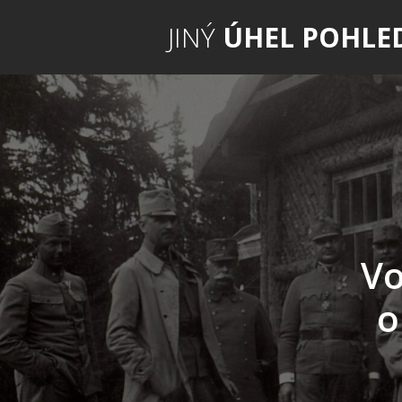
JINÝ
ÚHEL POHLE
Vo
o