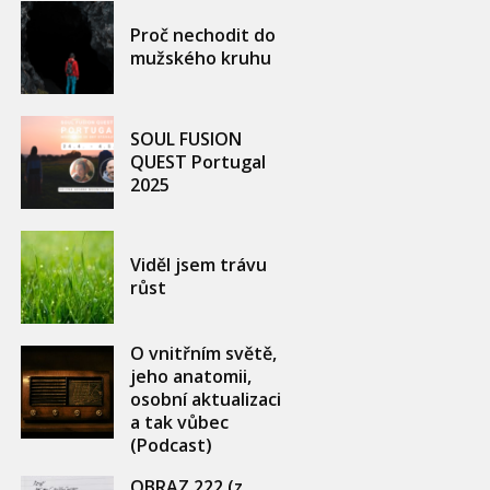
Proč nechodit do
mužského kruhu
SOUL FUSION
QUEST Portugal
2025
Viděl jsem trávu
růst
O vnitřním světě,
jeho anatomii,
osobní aktualizaci
a tak vůbec
(Podcast)
OBRAZ 222 (z