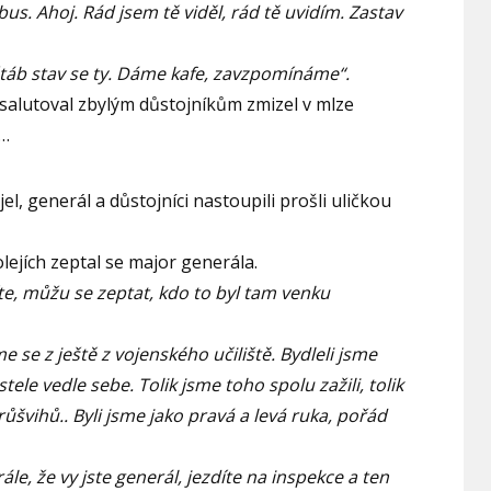
us. Ahoj. Rád jsem tě viděl, rád tě uvidím. Zastav
štáb stav se ty. Dáme kafe, zavzpomínáme“.
asalutoval zbylým důstojníkům zmizel v mlze
í…
el, generál a důstojníci nastoupili prošli uličkou
lejích zeptal se major generála.
íte, můžu se zeptat, kdo to byl tam venku
 se z ještě z vojenského učiliště. Bydleli jsme
tele vedle sebe. Tolik jsme toho spolu zažili, tolik
ůšvihů.. Byli jsme jako pravá a levá ruka, pořád
le, že vy jste generál, jezdíte na inspekce a ten