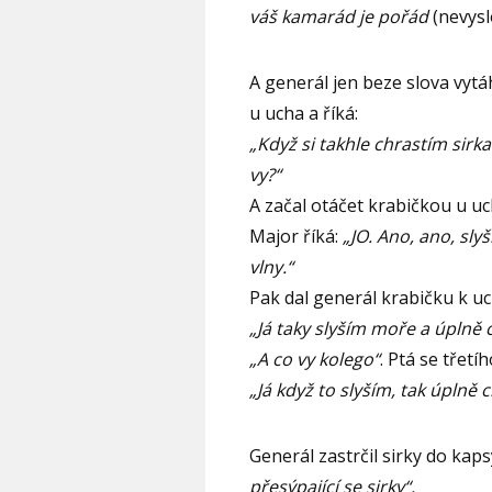
váš kamarád je pořád
(nevysl
A generál jen beze slova vytá
u ucha a říká:
„Když si takhle chrastím sirk
vy?“
A začal otáčet krabičkou u u
Major říká:
„JO. Ano, ano, sly
vlny.“
Pak dal generál krabičku k u
„Já taky slyším moře a úplně cí
„A co vy kolego“
. Ptá se třetí
„Já když to slyším, tak úplně c
Generál zastrčil sirky do kaps
přesýpající se sirky“.