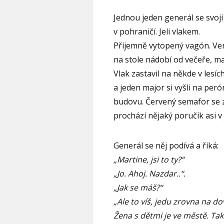
Jednou jeden generál se svojí
v pohraničí. Jeli vlakem.
Příjemně vytopený vagón. Ven
na stole nádobí od večeře, m
Vlak zastavil na někde v lesíc
a jeden major si vyšli na peró
budovu. Červený semafor se zt
prochází nějaký poručík asi v j
Generál se něj podívá a říká:
„Martine, jsi to ty?“
„Jo. Ahoj. Nazdar..“.
„Jak se máš?“
„Ale to víš, jedu zrovna na d
Žena s dětmi je ve městě. Ta