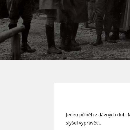
Jeden příběh z dávných dob. M
slyšel vyprávět…