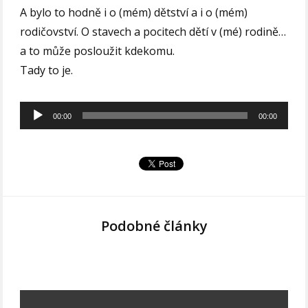
A bylo to hodně i o (mém) dětství a i o (mém)
rodičovství. O stavech a pocitech dětí v (mé) rodině…
a to může posloužit kdekomu.
Tady to je.
Audio
00:00
00:00
přehrávač
Podobné články