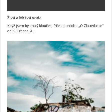
Živá a Mrtvá voda
Když jsem byl malý klouček, frčela pohádka „O Zlatovlásce“
od K.J.Erbena. A…