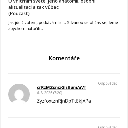
O vnitřním světě, jeho anatomii, osobní
aktualizaci a tak vůbec
(Podcast)
Jak jdu životem, potkávám lidi... S Ivanou se občas sejdeme
abychom natočili…
Komentáře
Odpovědět
crRzMZsnizGlsIIumAiVf
6. 8. 2026 (7:20)
ZyzfoxtznRjnDpTtEkJAPa
Odpovědět