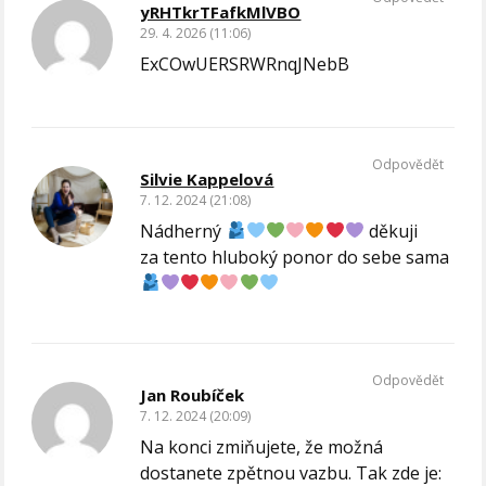
yRHTkrTFafkMlVBO
29. 4. 2026 (11:06)
ExCOwUERSRWRnqJNebB
Odpovědět
Silvie Kappelová
7. 12. 2024 (21:08)
Nádherný
děkuji
za tento hluboký ponor do sebe sama
Odpovědět
Jan Roubíček
7. 12. 2024 (20:09)
Na konci zmiňujete, že možná
dostanete zpětnou vazbu. Tak zde je: