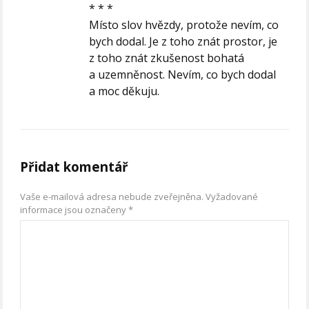
* * *
Místo slov hvězdy, protože nevím, co
bych dodal. Je z toho znát prostor, je
z toho znát zkušenost bohatá
a uzemněnost. Nevím, co bych dodal
a moc děkuju.
Přidat komentář
Vaše e-mailová adresa nebude zveřejněna.
Vyžadované
informace jsou označeny
*