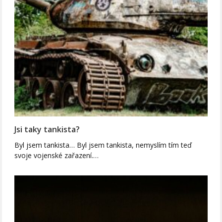
Jsi taky tankista?
Byl jsem tankista… Byl jsem tankista, nemyslím tím teď
svoje vojenské zařazení.…