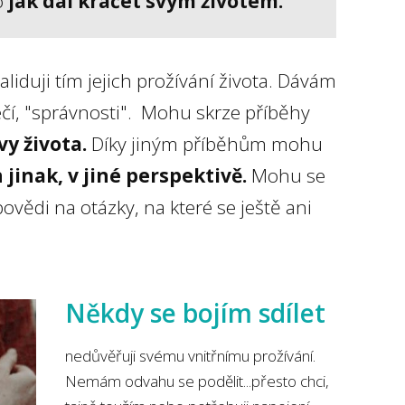
o
jak dál kráčet svým životem.
duji tím jejich prožívání života. Dávám
zpečí, "správnosti". Mohu skrze příběhy
vy života.
Díky jiným příběhům mohu
 jinak, v jiné perspektivě.
Mohu se
ovědi na otázky, na které se ještě ani
Někdy se bojím sdílet
nedůvěřuji svému vnitřnímu prožívání.
Nemám odvahu se podělit...přesto chci,