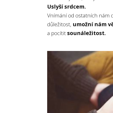
Uslyší srdcem.
Vnímání od ostatních nám dá
důležitost,
umožní nám vě
a pocítit
sounáležitost.