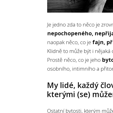
Je jedno zda to něco je zro
nepochopeného, nepřij
naopak něco, co je
fajn, p
Klidně to může být i nějaká 
Prostě něco, co je jeho
byt
osobního, intimního a přito
My lidé, každý člov
kterými (se) může
Ostatní bytosti, kterým může 