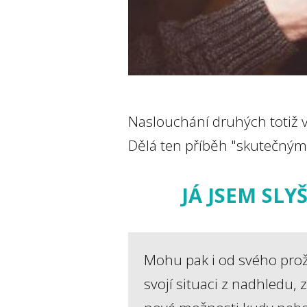
Naslouchání druhých totiž va
Dělá ten příběh "skutečným",
JÁ JSEM SLY
Mohu pak i od svého prož
svojí situaci z nadhledu,