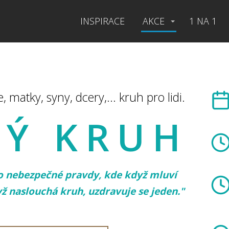
INSPIRACE
AKCE
1 NA 1
 matky, syny, dcery,... kruh pro lidi.
KÝ KRUH
o nebezpečné pravdy, kde když mluví
yž naslouchá kruh, uzdravuje se jeden."