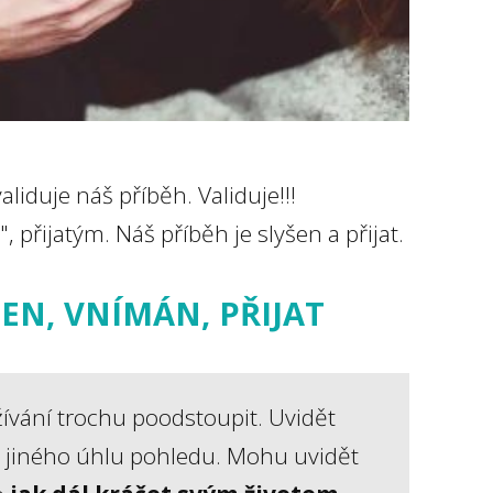
liduje náš příběh. Validuje!!!
 přijatým. Náš příběh je slyšen a přijat.
ŠEN, VNÍMÁN, PŘIJAT
ívání trochu poodstoupit. Uvidět
 z jiného úhlu pohledu. Mohu uvidět