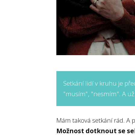
Setkání lidí v kruhu je p
"musím", "nesmím". A už 
Mám taková setkání rád. A p
Možnost dotknout se se