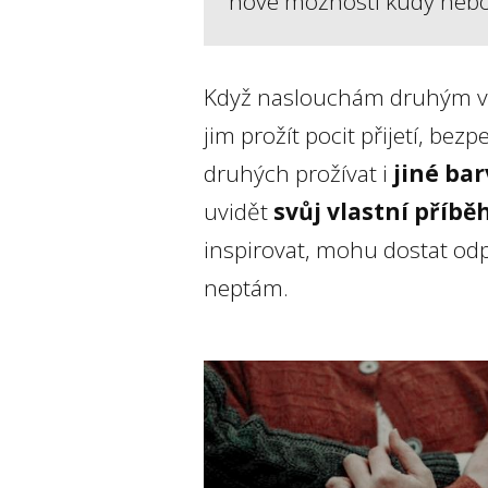
nové možnosti kudy neb
Když naslouchám druhým vali
jim prožít pocit přijetí, be
druhých prožívat i
jiné bar
uvidět
svůj vlastní příběh
inspirovat, mohu dostat odp
neptám.