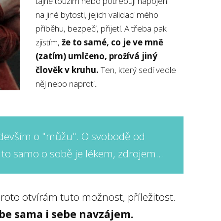
tajně toužím nebo potřebuji napojení
na jiné bytosti, jejich validaci mého
příběhu, bezpečí, přijetí. A třeba pak
zjistím,
že to samé, co je ve mně
(zatím) umlčeno, prožívá jiný
člověk v kruhu.
Ten, který sedí vedle
něj nebo naproti..
ředevším o "můžu". O svobodě od
to samo o sobě je lékem, zdrojem...
roto otvírám tuto možnost, příležitost.
be sama i sebe navzájem.