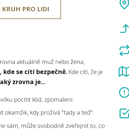
 KRUH PRO LIDI
o zrovna aktuálně muž nebo žena,
, kde se cítí bezpečně.
Kde cítí, že je
aký zrovna je...
lku pocítit klid, zpomalení.
it okamžik, kdy prožívá "tady a teď".
 ne sám, může svobodně zveřejnit to, co