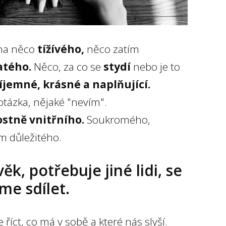
vna něco
tížívého,
něco zatím
atého.
Něco, za co se
stydí
nebo je to
říjemné, krásné a naplňující.
otázka, nějaké "nevím".
ostně vnitřního.
Soukromého,
m důležitého.
ěk, potřebuje jiné lidi, se
me sdílet.
říct, co má v sobě a které nás slyší.