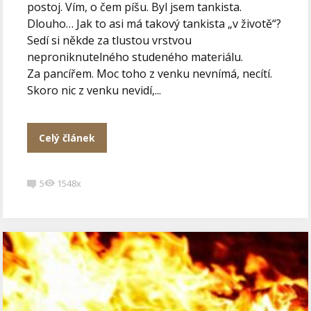
postoj. Vím, o čem píšu. Byl jsem tankista.
Dlouho… Jak to asi má takový tankista „v životě“?
Sedí si někde za tlustou vrstvou
neproniknutelného studeného materiálu.
Za pancířem. Moc toho z venku nevnímá, necítí.
Skoro nic z venku nevidí,...
Celý článek
5
1548x