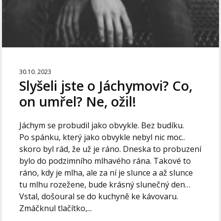
30.10. 2023
Slyšeli jste o Jáchymovi? Co,
on umřel? Ne, ožil!
Jáchym se probudil jako obvykle. Bez budíku.
Po spánku, který jako obvykle nebyl nic moc..
skoro byl rád, že už je ráno. Dneska to probuzení
bylo do podzimního mlhavého rána. Takové to
ráno, kdy je mlha, ale za ní je slunce a až slunce
tu mlhu rozežene, bude krásný slunečný den…
Vstal, došoural se do kuchyně ke kávovaru.
Zmáčknul tlačítko,...