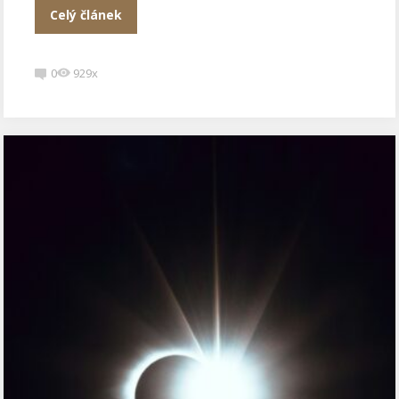
Celý článek
0
929x