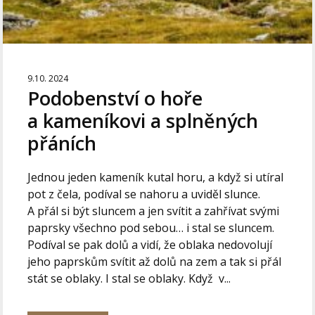
9.10. 2024
Podobenství o hoře
a kameníkovi a splněných
přáních
Jednou jeden kameník kutal horu, a když si utíral
pot z čela, podíval se nahoru a uviděl slunce.
A přál si být sluncem a jen svítit a zahřívat svými
paprsky všechno pod sebou… i stal se sluncem.
Podíval se pak dolů a vidí, že oblaka nedovolují
jeho paprskům svítit až dolů na zem a tak si přál
stát se oblaky. I stal se oblaky. Když v...