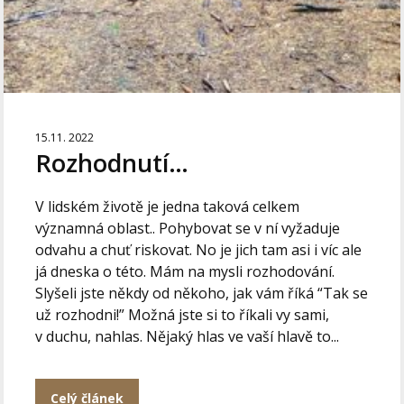
15.11. 2022
Rozhodnutí…
V lidském životě je jedna taková celkem
významná oblast.. Pohybovat se v ní vyžaduje
odvahu a chuť riskovat. No je jich tam asi i víc ale
já dneska o této. Mám na mysli rozhodování.
Slyšeli jste někdy od někoho, jak vám říká “Tak se
už rozhodni!” Možná jste si to říkali vy sami,
v duchu, nahlas. Nějaký hlas ve vaší hlavě to...
Celý článek