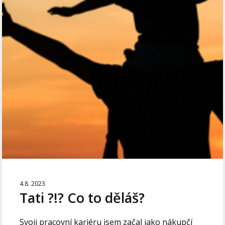
4.8. 2023
Tati ?!? Co to děláš?
Svoji pracovní kariéru jsem začal jako nákupčí