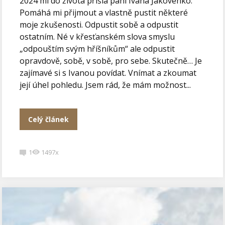
2024 mi do života přišla paní Ivana Jakovenko.
Pomáhá mi přijmout a vlastně pustit některé
moje zkušenosti. Odpustit sobě a odpustit
ostatním. Né v křesťanském slova smyslu
„odpouštím svým hříšníkům“ ale odpustit
opravdově, sobě, v sobě, pro sebe. Skutečně… Je
zajímavé si s Ivanou povídat. Vnímat a zkoumat
její úhel pohledu. Jsem rád, že mám možnost...
Celý článek
1
1497x