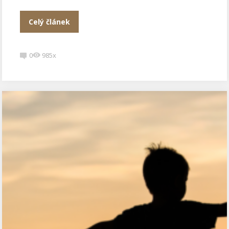
Celý článek
0
985x