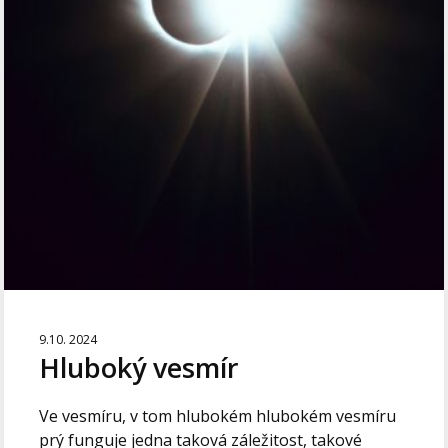
9.10. 2024
Hluboký vesmír
Ve vesmíru, v tom hlubokém hlubokém vesmíru
prý funguje jedna taková záležitost, takové