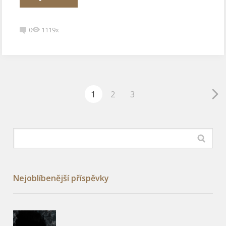
0
1119x
1
2
3
Nejoblíbenější příspěvky