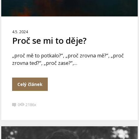
4.5. 2024
Proč se mi to děje?
„proč mě to potkalo?“, „proč zrovna mě?“, „proč
zrovna teď?“, „proč zase?“,…
Celý článek
0
2186x