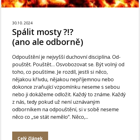
30.10. 2024
Spálit mosty ?!?
(ano ale odborně)
Odpouštění je nejvyšší duchovní disciplína. Od-
pouštět. Pouštět… Osvobozovat se. Být volný od
toho, co pouštíme. Je rozdíl, jestli si něco,
nějakou křivdu, nějakou nepříjemnou nebo
dokonce zraňující vzpomínku neseme s sebou
nebo ji dokážeme odložit. Každý to známe. Každý
z nás, tedy pokud už není uznávaným
odborníkem na odpouštění, si v sobě neseme
něco co „se stát nemělo“. Něco,...
Celý článek