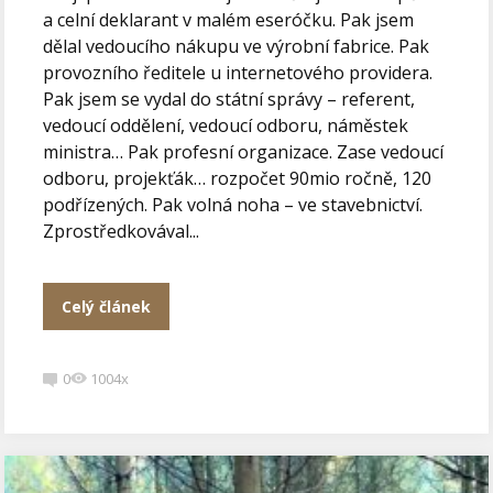
a celní deklarant v malém eseróčku. Pak jsem
dělal vedoucího nákupu ve výrobní fabrice. Pak
provozního ředitele u internetového providera.
Pak jsem se vydal do státní správy – referent,
vedoucí oddělení, vedoucí odboru, náměstek
ministra… Pak profesní organizace. Zase vedoucí
odboru, projekťák… rozpočet 90mio ročně, 120
podřízených. Pak volná noha – ve stavebnictví.
Zprostředkovával...
Celý článek
0
1004x