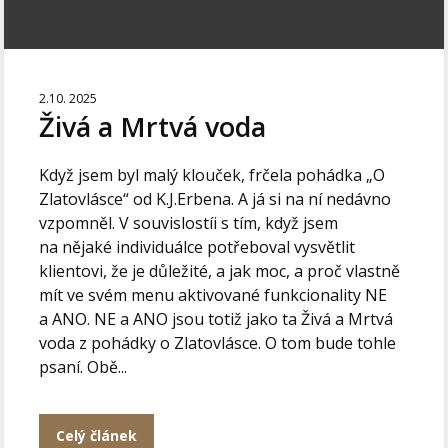
2.10. 2025
Živá a Mrtvá voda
Když jsem byl malý klouček, frčela pohádka „O
Zlatovlásce“ od K.J.Erbena. A já si na ní nedávno
vzpomněl. V souvislostíi s tím, když jsem
na nějaké individuálce potřeboval vysvětlit
klientovi, že je důležité, a jak moc, a proč vlastně
mít ve svém menu aktivované funkcionality NE
a ANO. NE a ANO jsou totiž jako ta Živá a Mrtvá
voda z pohádky o Zlatovlásce. O tom bude tohle
psaní. Obě...
Celý článek