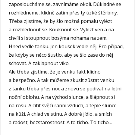
zaposloucháme se, zavnímáme okolí. Důkladně se
rozhlédneme, klidně zatím přes ty úzké štěrbiny.
Třeba zjistíme, že by šlo možná pomalu vylézt
a rozhlédnout se. Kouknout se. Vylézt ven a na
chvíli si stoupnout bosýma nohama na zem.
Hned vedle tanku. Jen kousek vedle něj. Pro případ,
že kdyby se něco šustlo, aby se šlo zase do něj
schovat. A zaklapnout víko.
Ale třeba zjistíme, že je venku fakt klidno
a bezpečno. A tak můžeme zkusit zůstat venku
z tanku třeba přes noc a znovu se podívat na letní
noční oblohu. A na východ slunce, a šlápnout si
na rosu. A cítit svěží ranní vzduch, a teplé slunce
na kůži. A chlad ve stínu. A dobré jídlo, a smích
a radost, bezstarostnost. A to ticho. To ticho…