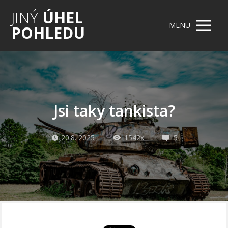
JINÝ
ÚHEL
MENU
POHLEDU
Jsi taky tankista?
20.8. 2025
1542x
5