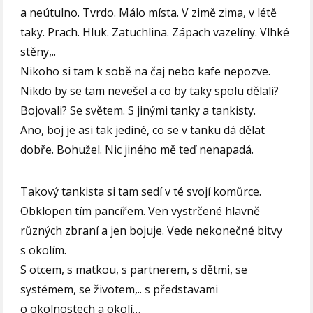
a neútulno. Tvrdo. Málo místa. V zimě zima, v létě
taky. Prach. Hluk. Zatuchlina. Zápach vazelíny. Vlhké
stěny,..
Nikoho si tam k sobě na čaj nebo kafe nepozve.
Nikdo by se tam nevešel a co by taky spolu dělali?
Bojovali? Se světem. S jinými tanky a tankisty.
Ano, boj je asi tak jediné, co se v tanku dá dělat
dobře. Bohužel. Nic jiného mě teď nenapadá.
Takový tankista si tam sedí v té svojí komůrce.
Obklopen tím pancířem. Ven vystrčené hlavně
různých zbraní a jen bojuje. Vede nekonečné bitvy
s okolím.
S otcem, s matkou, s partnerem, s dětmi, se
systémem, se životem,.. s představami
o okolnostech a okolí…