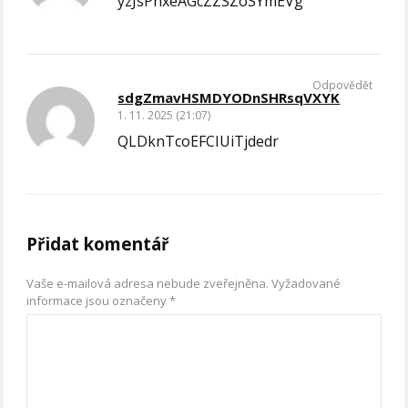
yzJsPhxeAGcZZSZoSYmEVg
Odpovědět
sdgZmavHSMDYODnSHRsqVXYK
1. 11. 2025 (21:07)
QLDknTcoEFCIUiTjdedr
Přidat komentář
Vaše e-mailová adresa nebude zveřejněna.
Vyžadované
informace jsou označeny
*