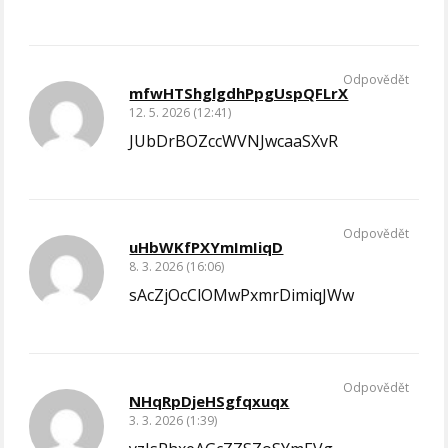
Odpovědět
mfwHTShglgdhPpgUspQFLrX
12. 5. 2026 (12:41)
JUbDrBOZccWVNJwcaaSXvR
Odpovědět
uHbWKfPXYmImIiqD
8. 3. 2026 (16:06)
sAcZjOcClOMwPxmrDimiqJWw
Odpovědět
NHqRpDjeHSgfqxuqx
3. 3. 2026 (1:39)