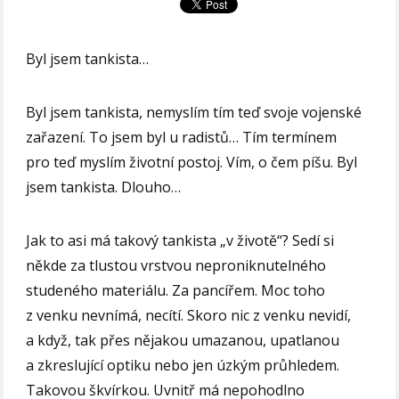
Byl jsem tankista…
Byl jsem tankista, nemyslím tím teď svoje vojenské
zařazení. To jsem byl u radistů… Tím termínem
pro teď myslím životní postoj. Vím, o čem píšu. Byl
jsem tankista. Dlouho…
Jak to asi má takový tankista „v životě“? Sedí si
někde za tlustou vrstvou neproniknutelného
studeného materiálu. Za pancířem. Moc toho
z venku nevnímá, necítí. Skoro nic z venku nevidí,
a když, tak přes nějakou umazanou, upatlanou
a zkreslující optiku nebo jen úzkým průhledem.
Takovou škvírkou. Uvnitř má nepohodlno