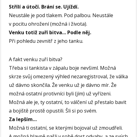
Střílí a útočí. Brání se. Ujíždí.
Neustále je pod tlakem. Pod palbou. Neustále
v pocitu ohrožení (možná i života).
Venku totiž zuří bitva… Podle něj.
Při pohledu zevnitř z jeho tanku.
A fakt venku zuří bitva?
Třeba si tankista v zápalu boje nevšiml. Možná
skrze svůj omezený výhled nezaregistroval, že válka
už dávno skončila. Že venku už je dávno mír. Že
možná ostatní protivníci byli (jím) už vyřízeni.
Možná ale je, ty ostatní, to válčení už přestalo bavit
a bojiště prostě opustili. Šli si po svém.
Za lepším…
Možná ti ostatní, se kterými bojoval už zmoudřeli.
A možná hlavně našli v sobě dost odvahy, a ze svých