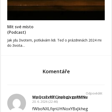
Mít své místo
(Podcast)
Jak jdu životem, potkávám lidi. Teď o prázdninách 2024 mi
do života…
Komentáře
Odpovědět
WpQcsEvRlFCjnpbgjvgpRMNu
20. 6. 2026 (22:46)
fWboNXLfqnUHNoxYBxJkheg