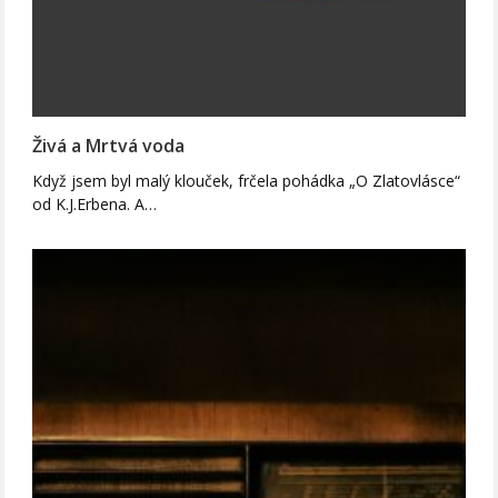
Živá a Mrtvá voda
Když jsem byl malý klouček, frčela pohádka „O Zlatovlásce“
od K.J.Erbena. A…