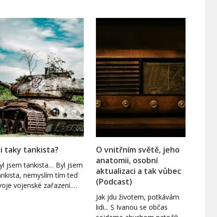
si taky tankista?
O vnitřním světě, jeho
anatomii, osobní
yl jsem tankista… Byl jsem
aktualizaci a tak vůbec
ankista, nemyslím tím teď
(Podcast)
voje vojenské zařazení.…
Jak jdu životem, potkávám
lidi... S Ivanou se občas