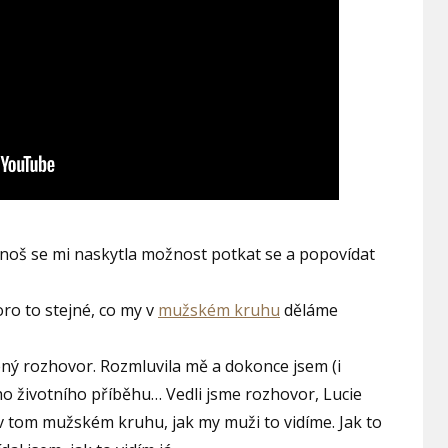
noš se mi naskytla možnost potkat se a popovídat
ro to stejné, co my v
mužském kruhu
děláme
ený rozhovor. Rozmluvila mě a dokonce jsem (i
ho životního příběhu… Vedli jsme rozhovor, Lucie
e v tom mužském kruhu, jak my muži to vidíme. Jak to