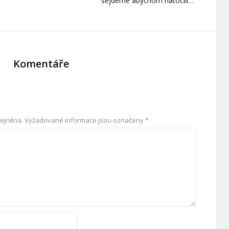
sejdeme abychom natočili…
Komentáře
ejněna.
Vyžadované informace jsou označeny
*