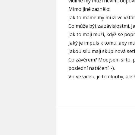
vidíme my muži nevím, odpovída
Mimo jiné zaznělo:
Jak to máme my muži ve vztah
Co může být za závislostmi. J
Jak to mají muži, když se poprv
Jaký je impuls k tomu, aby m
Jakou sílu mají skupinová setk
Co závěrem? Moc jsem si to, 
poslední natáčení :-).
Víc ve videu, je to dlouhý, al