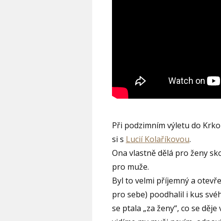
Při podzimním výletu do Krko
si s
Lucií Kolaříkovou
.
Ona vlastně dělá pro ženy sko
pro muže.
Byl to velmi příjemný a otevř
pro sebe) poodhalil i kus své
se ptala „za ženy“, co se děj