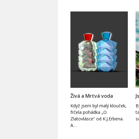
Živá a Mrtvá voda
J
Když jsem byl malý klouček,
B
frčela pohádka „O
t
Zlatovlásce“ od K.J.Erbena.
s
A…