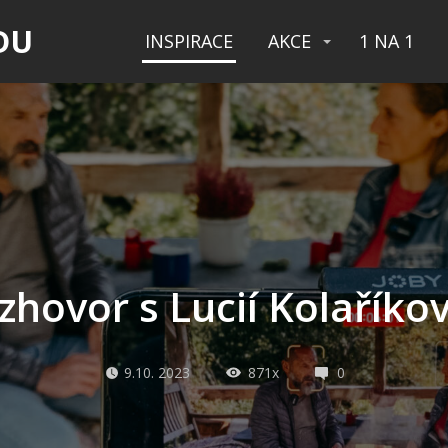
DU
INSPIRACE
AKCE
1 NA 1
zhovor s Lucií Kolaříko
9.10. 2023
871x
0