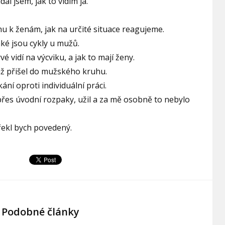
l jsem, jak to vidím já.
u k ženám, jak na určité situace reagujeme.
aké jsou cykly u mužů.
é vidí na výcviku, a jak to mají ženy.
už přišel do mužského kruhu.
ání oproti individuální práci.
přes úvodní rozpaky, užil a za mě osobně to nebylo
e řekl bych povedený.
Podobné články