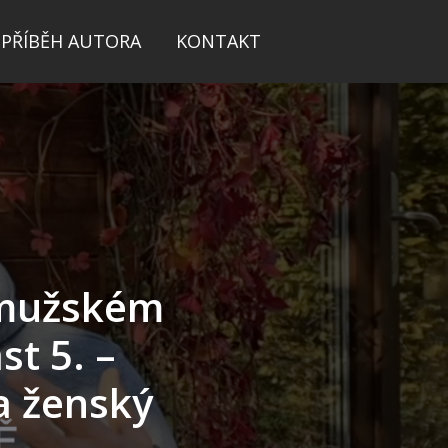
PŘÍBĚH AUTORA
KONTAKT
 mužském
st 5. –
a ženský