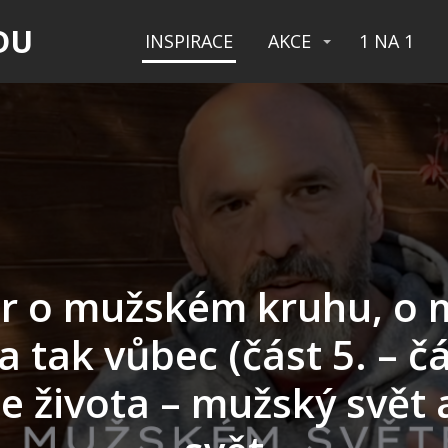
DU
INSPIRACE
AKCE
1 NA 1
r o mužském kruhu, o
a tak vůbec (část 5. – čá
ze života – mužský svět 