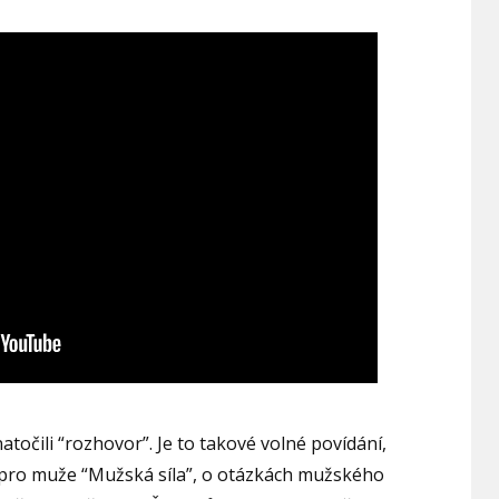
točili “rozhovor”. Je to takové volné povídání,
 pro muže “Mužská síla”, o otázkách mužského