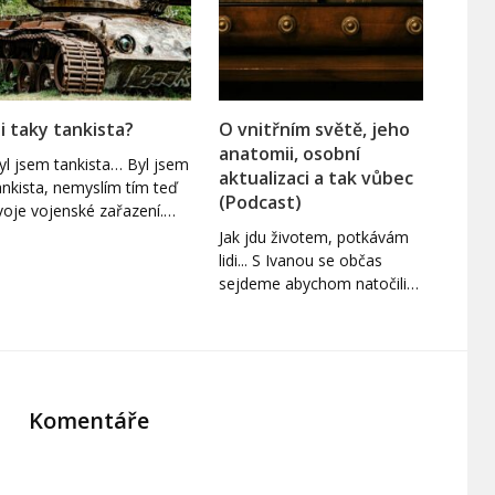
si taky tankista?
O vnitřním světě, jeho
anatomii, osobní
yl jsem tankista… Byl jsem
aktualizaci a tak vůbec
ankista, nemyslím tím teď
(Podcast)
voje vojenské zařazení.…
Jak jdu životem, potkávám
lidi... S Ivanou se občas
sejdeme abychom natočili…
Komentáře