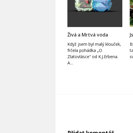
Živá a Mrtvá voda
J
Když jsem byl malý klouček,
B
frčela pohádka „O
t
Zlatovlásce“ od K.J.Erbena.
s
A…
Přidat komentář