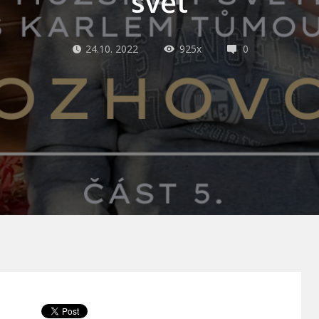
svět
24.10. 2022
925x
0