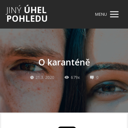
JINÝ
ÚHEL
MENU
POHLEDU
O karanténě
21.3. 2020
679x
0