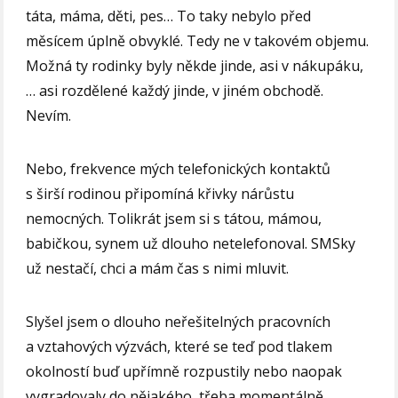
táta, máma, děti, pes… To taky nebylo před
měsícem úplně obvyklé. Tedy ne v takovém objemu.
Možná ty rodinky byly někde jinde, asi v nákupáku,
… asi rozdělené každý jinde, v jiném obchodě.
Nevím.
Nebo, frekvence mých telefonických kontaktů
s širší rodinou připomíná křivky nárůstu
nemocných. Tolikrát jsem si s tátou, mámou,
babičkou, synem už dlouho netelefonoval. SMSky
už nestačí, chci a mám čas s nimi mluvit.
Slyšel jsem o dlouho neřešitelných pracovních
a vztahových výzvách, které se teď pod tlakem
okolností buď upřímně rozpustily nebo naopak
vygradovaly do nějakého, třeba momentálně