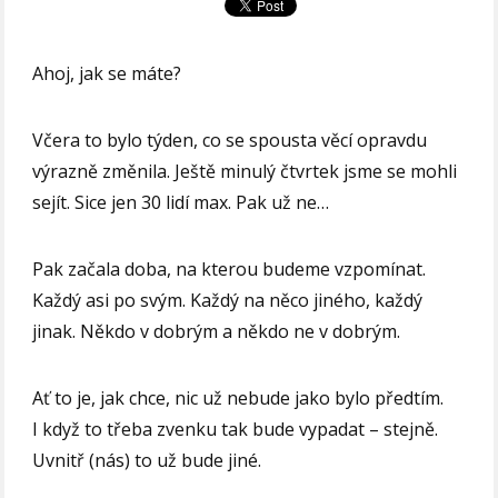
Ahoj, jak se máte?
Včera to bylo týden, co se spousta věcí opravdu
výrazně změnila. Ještě minulý čtvrtek jsme se mohli
sejít. Sice jen 30 lidí max. Pak už ne…
Pak začala doba, na kterou budeme vzpomínat.
Každý asi po svým. Každý na něco jiného, každý
jinak. Někdo v dobrým a někdo ne v dobrým.
Ať to je, jak chce, nic už nebude jako bylo předtím.
I když to třeba zvenku tak bude vypadat – stejně.
Uvnitř (nás) to už bude jiné.