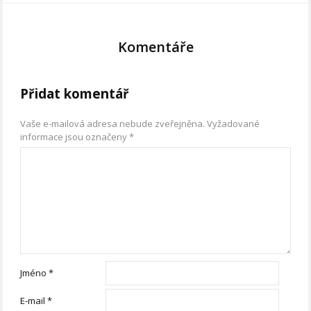
Komentáře
Přidat komentář
Vaše e-mailová adresa nebude zveřejněna.
Vyžadované
informace jsou označeny
*
Jméno
*
E-mail
*