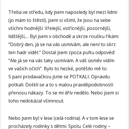
Třeba ve středu, kdy jsem naposledy byl mezi lidmi
(jo mám to štěstí), jsem si všiml, že jsou na sebe
všichni hodnější. Vřelejší, vstřícnější, pozornější,
lidštější,… Byl jsem v obchodě a skrze roušku říkám:
“Dobrý den, já se na vás usmívám, ale není to skrz
ten hadr vidět.” Dostal jsem zpoza pultu odpověď:
“Ale já se na vás taky usmívám. A váš úsměv vidím
ve vašich očích”. Bylo to hezké, potěšilo mě to.
S paní prodavačkou jsme se POTKALI. Opravdu
potkali. Dotkli se a to s malou pravděpodobností
přenosu nákazy. To se mi dřív nedělo. Nebo jsem si
toho nedokázal všimnout.
Nebo jsem byl v lese (celá rodina). A v tom lese se
procházely rodinky s dětmi. Spolu. Celé rodiny –