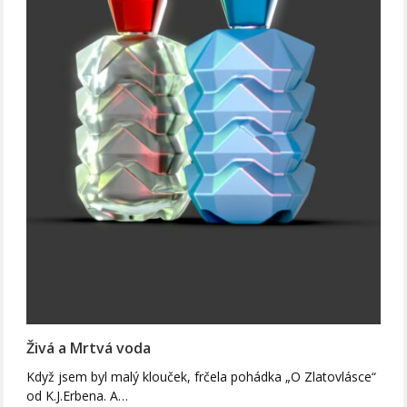
Živá a Mrtvá voda
Když jsem byl malý klouček, frčela pohádka „O Zlatovlásce“
od K.J.Erbena. A…