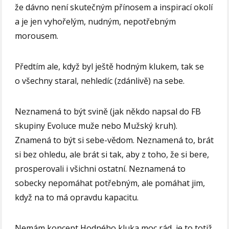
že dávno není skutečným přínosem a inspirací okolí
a je jen vyhořelým, nudným, nepotřebným
morousem.
Předtím ale, když byl ještě hodným klukem, tak se
o všechny staral, nehledíc (zdánlivě) na sebe.
Neznamená to být svině (jak někdo napsal do FB
skupiny Evoluce muže nebo Mužský kruh).
Znamená to být si sebe-vědom. Neznamená to, brát
si bez ohledu, ale brát si tak, aby z toho, že si bere,
prosperovali i všichni ostatní. Neznamená to
sobecky nepomáhat potřebným, ale pomáhat jim,
když na to má opravdu kapacitu.
Nemám koncept Hodného kluka moc rád, je to totiž