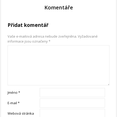
Komentáře
Přidat komentář
Vaše e-mailová adresa nebude zveřejněna.
Vyžadované
informace jsou označeny
*
Jméno
*
E-mail
*
Webová stránka