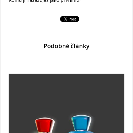
Komu ji nasazuješ jako prvnímu?
Podobné články