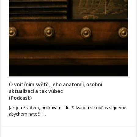
O vnitřním světě, jeho anatomii, osobní
aktualizaci a tak vůbec
(Podcast)
Jak jdu životem, potkávám lidi... S Ivanou se občas sejdeme
abychom natočili…