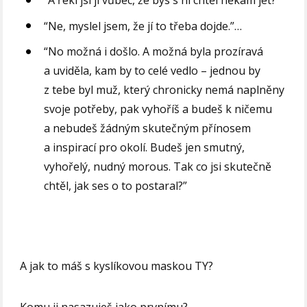
“A řekl jsi jí vůbec, že bys s ní chtěl někam jet?”
“Ne, myslel jsem, že jí to třeba dojde.”…
“No možná i došlo. A možná byla prozíravá
a uviděla, kam by to celé vedlo – jednou by
z tebe byl muž, který chronicky nemá naplněny
svoje potřeby, pak vyhoříš a budeš k ničemu
a nebudeš žádným skutečným přínosem
a inspirací pro okolí. Budeš jen smutný,
vyhořelý, nudný morous. Tak co jsi skutečně
chtěl, jak ses o to postaral?”
A jak to máš s kyslíkovou maskou TY?