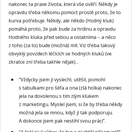
nakonec ta praxe života, která vše ověří. Někdy je
opravdu třeba někomu pomoct prostě proto, že to
kurva potřebuje. Někdy, ale někdo (Hodný kluk)
pomáhá proto, že pak bude za hrdinu a opravdu
Hodného kluka před sebou a ostatníma – a něco
z toho (za to) bude (možná) mít. Viz třeba takový
obvyklý povzdech léčících se hodných kluků (ve
zkratce zní třeba takhle nějak)…
“Vždycky jsem jí vyslechl, utěšil, pomohl
s tabulkami pro šéfa a ona (zlá holka) nakonec
jela na dovolenou s tím zlým klukem
z marketingu. Myslel jsem, si že by třeba někdy
možná jela se mnou, když jí tak podporuju.
A dokonce jsem pak nestihl svou práci”.