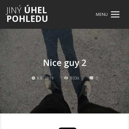
JINÝ
ÚHEL
MENU
POHLEDU
Nice guy 2
8.8. 2019
933x
0