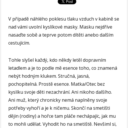
V případě náhlého poklesu tlaku vzduch v kabině se
nad vámi uvolní kyslíkové masky. Masku nejdříve
nasaďte sobě a teprve potom dítěti anebo dalším
cestujícím.
Tohle slyšel každý, kdo někdy letěl dopravním
letadlem a je to podle mě esence toho, co znamená
nebýt hodným klukem. Stručná, jasná,
pochopitelná. Prostě esence. Matka/Otec bez
kyslíku svoje děti nezachrání. Ani nikoho dalšího.
Ani muž, který chronicky nemá naplněny svoje
potřeby vyhoří a je k ničemu. Skončí na smetišti
dějin (rodiny) a hořce tam pláče nechápajíc, jak mu
to mohli udělat. Vyhodit ho na smetiště. Nevšiml si,