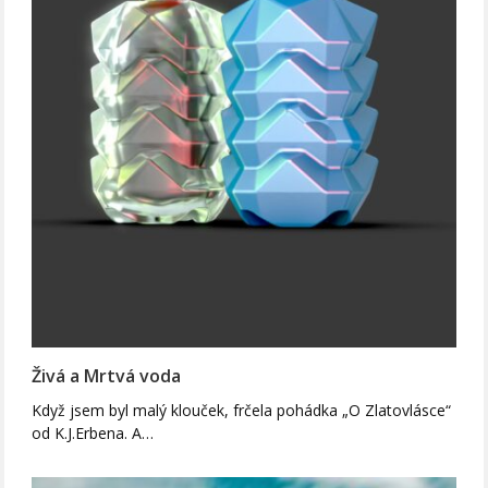
Živá a Mrtvá voda
Když jsem byl malý klouček, frčela pohádka „O Zlatovlásce“
od K.J.Erbena. A…