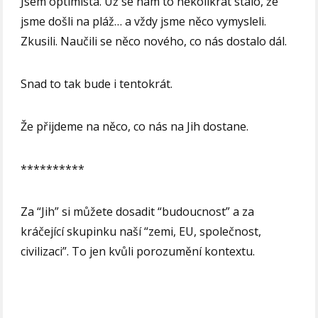
Jsem optimista. Už se nám to několikrát stalo, že
jsme došli na pláž… a vždy jsme něco vymysleli.
Zkusili. Naučili se něco nového, co nás dostalo dál.
Snad to tak bude i tentokrát.
Že přijdeme na něco, co nás na Jih dostane.
**********
Za “Jih” si můžete dosadit “budoucnost” a za
kráčející skupinku naší “zemi, EU, společnost,
civilizaci”. To jen kvůli porozumění kontextu.