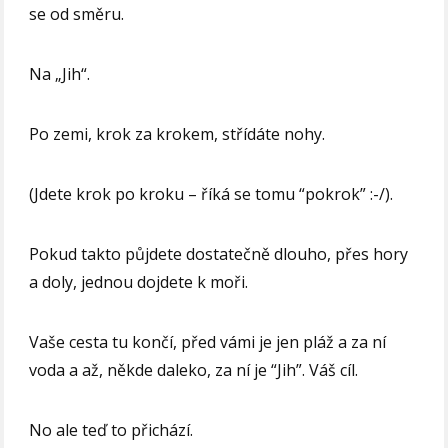
se od směru.
Na „Jih“.
Po zemi, krok za krokem, střídáte nohy.
(Jdete krok po kroku – říká se tomu “pokrok” :-/).
Pokud takto půjdete dostatečně dlouho, přes hory
a doly, jednou dojdete k moři.
Vaše cesta tu končí, před vámi je jen pláž a za ní
voda a až, někde daleko, za ní je “Jih”. Váš cíl.
No ale teď to přichází.