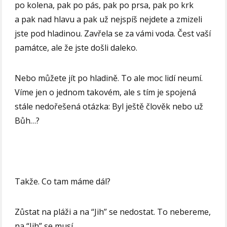
po kolena, pak po pás, pak po prsa, pak po krk
a pak nad hlavu a pak už nejspíš nejdete a zmizeli
jste pod hladinou. Zavřela se za vámi voda. Čest vaší
památce, ale že jste došli daleko.
Nebo můžete jít po hladině. To ale moc lidí neumí.
Víme jen o jednom takovém, ale s tím je spojená
stále nedořešená otázka: Byl ještě člověk nebo už
Bůh…?
Takže. Co tam máme dál?
Zůstat na pláži a na “Jih” se nedostat. To nebereme,
na “Jih” se musí.