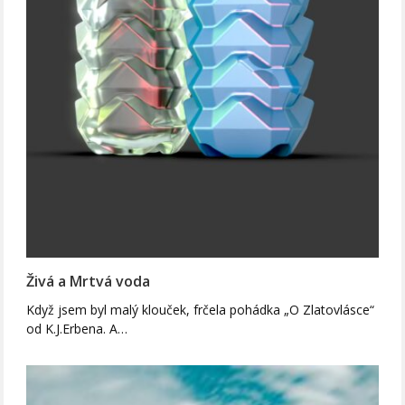
Živá a Mrtvá voda
Když jsem byl malý klouček, frčela pohádka „O Zlatovlásce“
od K.J.Erbena. A…