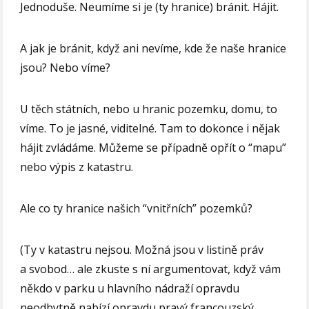
Jednoduše. Neumíme si je (ty hranice) bránit. Hájit.
A jak je bránit, když ani nevíme, kde že naše hranice
jsou? Nebo víme?
U těch státních, nebo u hranic pozemku, domu, to
víme. To je jasné, viditelné. Tam to dokonce i nějak
hájit zvládáme. Můžeme se případně opřít o “mapu”
nebo výpis z katastru.
Ale co ty hranice našich “vnitřních” pozemků?
(Ty v katastru nejsou. Možná jsou v listině práv
a svobod… ale zkuste s ní argumentovat, když vám
někdo v parku u hlavního nádraží opravdu
neodbytně nabízí opravdu pravý francouzský