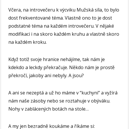
Včera, na introvečeru k výcviku Mužská síla, to bylo
dost frekventované téma. Vlastně ono to je dost
podstatné téma na každém introvečeru. V nějaké
modifikaci i na skoro každém kruhu a vlastně skoro
na každém kroku.
Když totiž svoje hranice nehájíme, tak nám je
kdekdo a leckdy překračuje. Někdo nám je prostě
překročí, jakoby ani nebyly. A jsou?
A ani se nezeptá a už ho máme v “kuchyni” a vyžírá
nám naše zásoby nebo se roztahuje v obýváku.
Nohy v zablácených botách na stole…
A my jen bezradně koukáme a říkáme si: