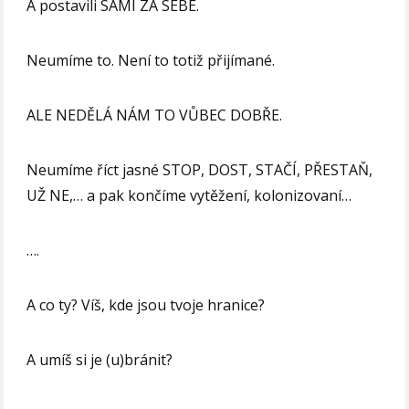
A postavili SAMI ZA SEBE.
Neumíme to. Není to totiž přijímané.
ALE NEDĚLÁ NÁM TO VŮBEC DOBŘE.
Neumíme říct jasné STOP, DOST, STAČÍ, PŘESTAŇ,
UŽ NE,… a pak končíme vytěžení, kolonizovaní…
….
A co ty? Víš, kde jsou tvoje hranice?
A umíš si je (u)bránit?