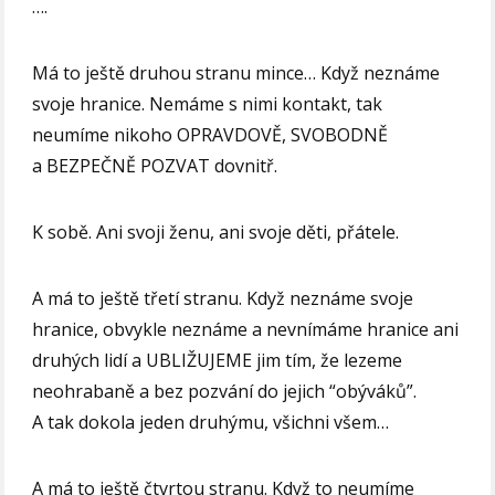
….
Má to ještě druhou stranu mince… Když neznáme
svoje hranice. Nemáme s nimi kontakt, tak
neumíme nikoho OPRAVDOVĚ, SVOBODNĚ
a BEZPEČNĚ POZVAT dovnitř.
K sobě. Ani svoji ženu, ani svoje děti, přátele.
A má to ještě třetí stranu. Když neznáme svoje
hranice, obvykle neznáme a nevnímáme hranice ani
druhých lidí a UBLIŽUJEME jim tím, že lezeme
neohrabaně a bez pozvání do jejich “obýváků”.
A tak dokola jeden druhýmu, všichni všem…
A má to ještě čtvrtou stranu. Když to neumíme