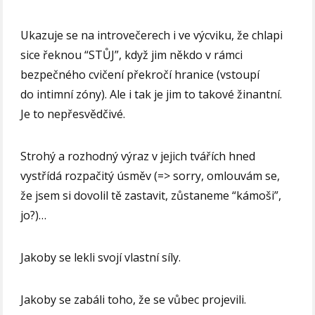
Ukazuje se na introvečerech i ve výcviku, že chlapi
sice řeknou “STŮJ”, když jim někdo v rámci
bezpečného cvičení překročí hranice (vstoupí
do intimní zóny). Ale i tak je jim to takové žinantní.
Je to nepřesvědčivé.
Strohý a rozhodný výraz v jejich tvářích hned
vystřídá rozpačitý úsměv (=> sorry, omlouvám se,
že jsem si dovolil tě zastavit, zůstaneme “kámoši”,
jo?)…
Jakoby se lekli svojí vlastní síly.
Jakoby se zabáli toho, že se vůbec projevili.