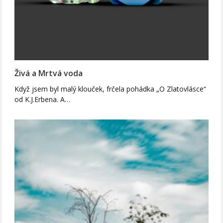
Živá a Mrtvá voda
Když jsem byl malý klouček, frčela pohádka „O Zlatovlásce“
od K.J.Erbena. A…