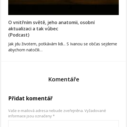
O vnitřním světě, jeho anatomii, osobní
aktualizaci a tak vůbec
(Podcast)
Jak jdu životem, potkávám lidi... S Ivanou se občas sejdeme
abychom natočili…
Komentáře
Přidat komentář
Vaše e-mailová adresa nebude zveřejněna.
Vyžadované
informace jsou označeny
*