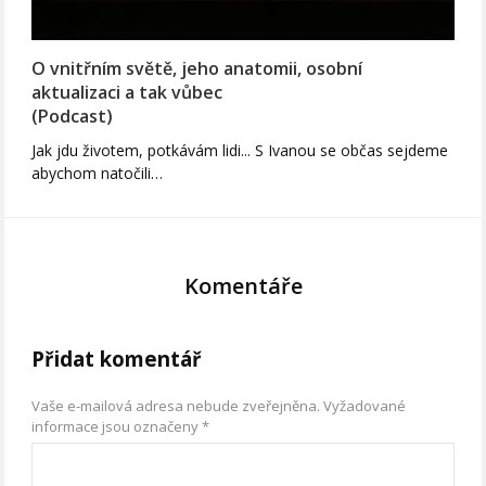
O vnitřním světě, jeho anatomii, osobní
aktualizaci a tak vůbec
(Podcast)
Jak jdu životem, potkávám lidi... S Ivanou se občas sejdeme
abychom natočili…
Komentáře
Přidat komentář
Vaše e-mailová adresa nebude zveřejněna.
Vyžadované
informace jsou označeny
*