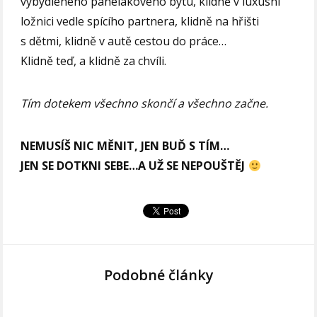
vybydleného panelákového bytu, klidně v luxusní
ložnici vedle spícího partnera, klidně na hřišti
s dětmi, klidně v autě cestou do práce…
Klidně teď, a klidně za chvíli.
Tím dotekem všechno skončí a všechno začne.
NEMUSÍŠ NIC MĚNIT, JEN BUĎ S TÍM…
JEN SE DOTKNI SEBE…A UŽ SE NEPOUŠTĚJ
Podobné články