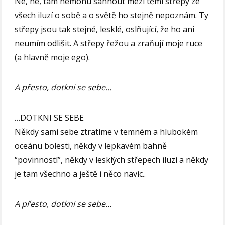
Ne, ne, tam nemohu sáhnout mezi těmi střepy ze
všech iluzí o sobě a o světě ho stejně nepoznám. Ty
střepy jsou tak stejné, lesklé, oslňující, že ho ani
neumím odlišit. A střepy řežou a zraňují moje ruce
(a hlavně moje ego).
A přesto, dotkni se sebe…
…DOTKNI SE SEBE
Někdy sami sebe ztratíme v temném a hlubokém
oceánu bolesti, někdy v lepkavém bahně
“povinností”, někdy v lesklých střepech iluzí a někdy
je tam všechno a ještě i něco navíc..
A přesto, dotkni se sebe…