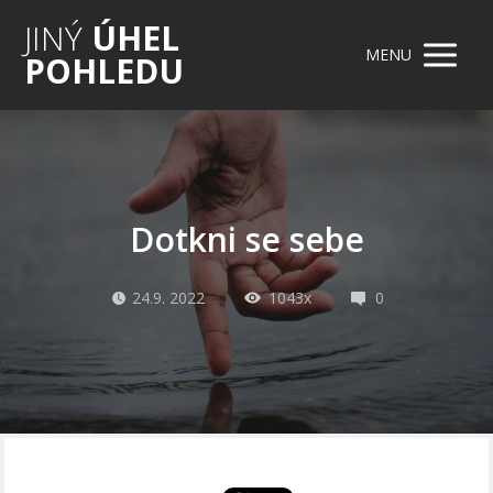
JINÝ
ÚHEL
MENU
POHLEDU
Dotkni se sebe
24.9. 2022
1043x
0