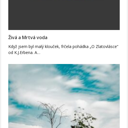
Živá a Mrtvá voda
Když jsem byl malý klouček, frčela pohádka „O Zlatovlásce“
od K.J.Erbena. A…