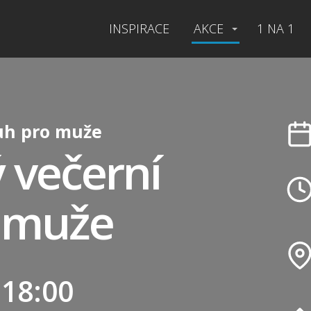
INSPIRACE
AKCE
1 NA 1
uh pro muže
 večerní
 muže
 18:00