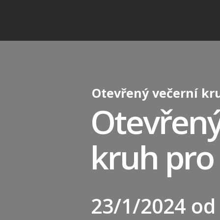
Otevřený večerní kr
Otevřený
kruh pro
23/1/2024 od