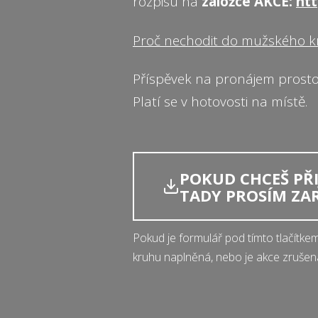
rozpisu na
záložce AKCE:
htt
Proč nechodit do mužského kr
Příspěvek na pronájem prostor
Platí se v hotovosti na místě.
POKUD CHCEŠ PŘIJ
TADY PROSÍM ZA
Pokud je formulář pod tímto tlačítke
kruhu naplněná, nebo je akce zrušen