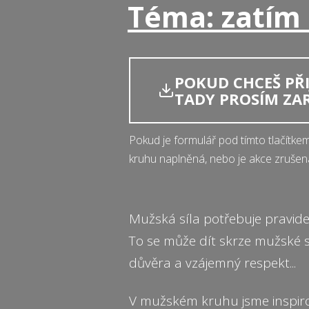
Téma: zatím
POKUD CHCEŠ PŘIJ
TADY PROSÍM ZA
Pokud je formulář pod tímto tlačítke
kruhu naplněná, nebo je akce zrušen
Mužská síla potřebuje pravide
To se může dít skrze mužské s
důvěra a vzájemný respekt...
V mužském kruhu jsme inspir