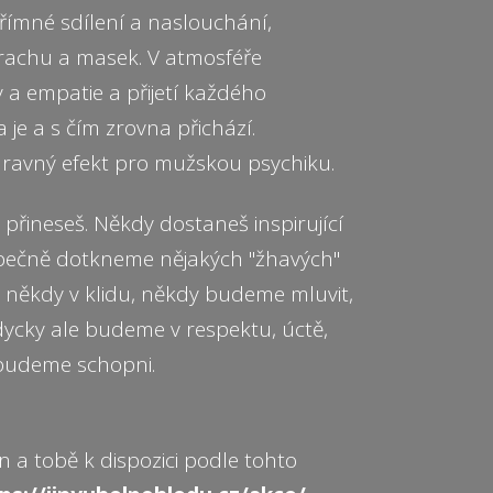
přímné sdílení a naslouchání,
trachu a masek. V atmosféře
a empatie a přijetí každého
je a s čím zrovna přichází.
dravný efekt pro mužskou psychiku.
o přineseš. Někdy dostaneš inspirující
pečně dotkneme nějakých "žhavých"
 někdy v klidu, někdy budeme mluvit,
dycky ale budeme v respektu, úctě,
 budeme schopni.
 a tobě k dispozici podle tohto