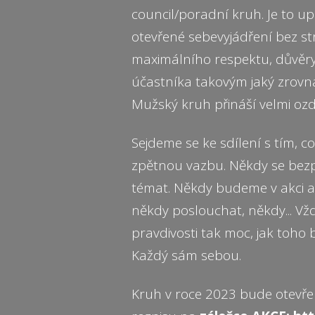
council/poradní kruh. Je to u
otevřené sebevyjádření bez s
maximálního respektu, důvěry 
účastníka takovým jaký zrovna 
Mužský kruh přináší velmi oz
Sejdeme se ke sdílení s tím, c
zpětnou vazbu. Někdy se bez
témat. Někdy budeme v akci a
někdy poslouchat, někdy... Vž
pravdivosti tak moc, jak toho
Každý sám sebou.
Kruh v roce 2023 bude otevřen