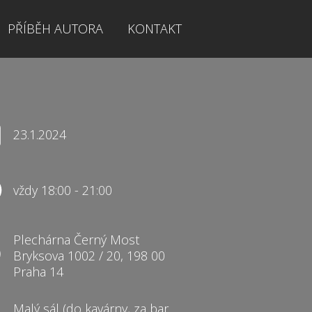
PŘÍBĚH AUTORA
KONTAKT
23.1.2024
vždy 18:00 - 21:00
Plechárna Černý Most
Bryksova 1002 / 20, 198 00
Praha 14
Malý sál (do kavárny, za bar