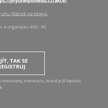
ps://jinyuhelpohledu.cz/akce/
uhu (článek na blogu).
 a organizaci 400,- Kč.
ÍT, TAK SE
REGISTRUJ
m nedostupný, znamená to, že buď je již kapacita
á.