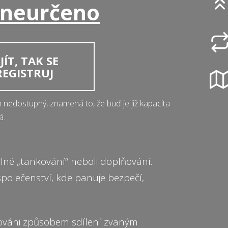
 neurčeno
ÍT, TAK SE
REGISTRUJ
m nedostupný, znamená to, že buď je již kapacita
á.
lné „tankování“ neboli doplňování.
polečenství, kde panuje bezpečí,
ováni způsobem sdílení zvaným