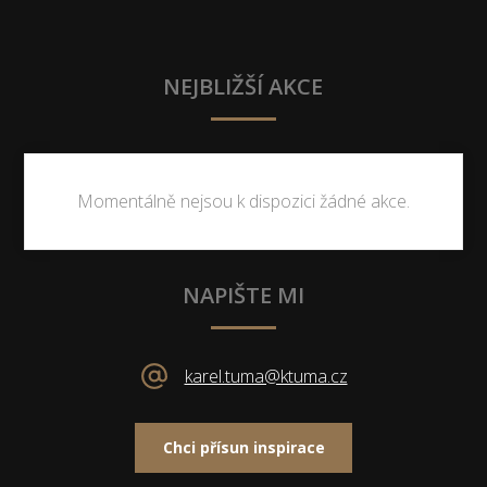
NEJBLIŽŠÍ AKCE
Momentálně nejsou k dispozici žádné akce.
NAPIŠTE MI
karel.tuma@ktuma.cz
Chci přísun inspirace