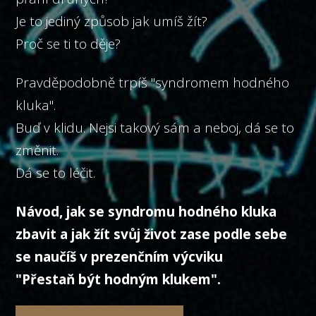
Je to jediný způsob jak umíš žít?
Proč se ti to děje?
Pravděpodobně trpíš "syndromem hodného
kluka".
Buď v klidu. Nejsi takový sám a neboj, dá se to
změnit.
Dá se to léčit.
Návod, jak se syndromu hodného kluka
zbavit a jak žít svůj život zase podle sebe
se naučíš v prezenčním výcviku
"Přestaň být hodným klukem".