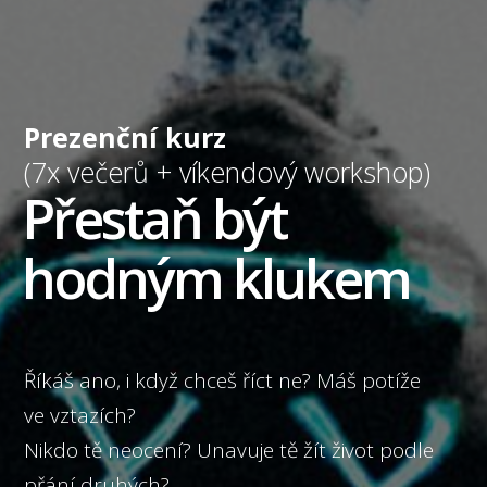
Prezenční kurz
(7x večerů + víkendový workshop)
Přestaň být
hodným klukem
Říkáš ano, i když chceš říct ne? Máš potíže
ve vztazích?
Nikdo tě neocení? Unavuje tě žít život podle
přání druhých?