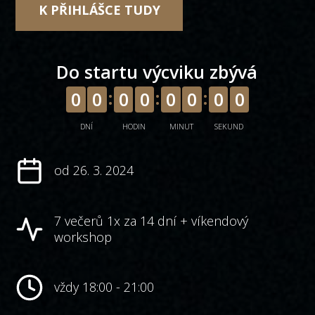
K PŘIHLÁŠCE TUDY
Do startu výcviku zbývá
0
0
0
0
0
0
0
0
DNÍ
HODIN
MINUT
SEKUND
od 26. 3. 2024
7 večerů 1x za 14 dní + víkendový
workshop
vždy 18:00 - 21:00