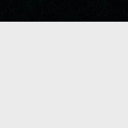
NEJBLIŽŠÍ AKCE
Momentálně nejsou k dispozici žádné akce.
NAPIŠTE MI