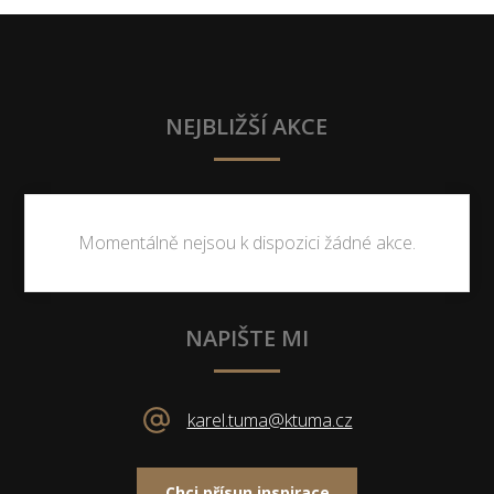
NEJBLIŽŠÍ AKCE
Momentálně nejsou k dispozici žádné akce.
NAPIŠTE MI
karel.tuma@ktuma.cz
Chci přísun inspirace