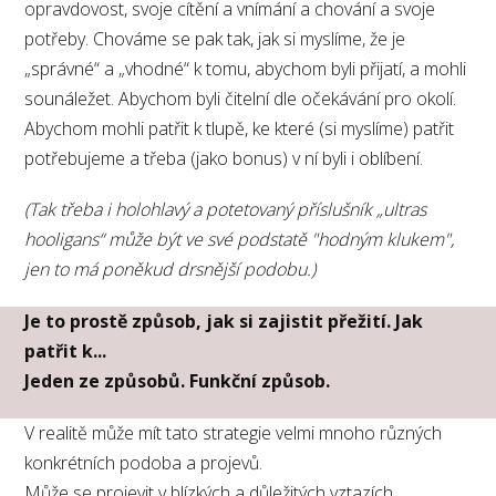
opravdovost, svoje cítění a vnímání a chování a svoje
potřeby. Chováme se pak tak, jak si myslíme, že je
„správné“ a „vhodné“ k tomu, abychom byli přijatí, a mohli
sounáležet. Abychom byli čitelní dle očekávání pro okolí.
Abychom mohli patřit k tlupě, ke které (si myslíme) patřit
potřebujeme a třeba (jako bonus) v ní byli i oblíbení.
(Tak třeba i holohlavý a potetovaný příslušník „ultras
hooligans“ může být ve své podstatě "hodným klukem",
jen to má poněkud drsnější podobu.)
Je to prostě způsob, jak si zajistit přežití. Jak
patřit k...
Jeden ze způsobů. Funkční způsob.
V realitě může mít tato strategie velmi mnoho různých
konkrétních podoba a projevů.
Může se projevit v blízkých a důležitých vztazích.