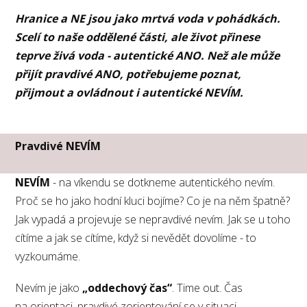
Hranice a NE jsou jako mrtvá voda v pohádkách.
Scelí to naše oddělené části, ale život přinese
teprve živá voda - autentické ANO. Než ale může
přijít pravdivé ANO, potřebujeme poznat,
přijmout a ovládnout i autentické NEVÍM.
Pravdivé NEVÍM
NEVÍM
- na víkendu se dotkneme autentického nevím.
Proč se ho jako hodní kluci bojíme? Co je na něm špatně?
Jak vypadá a projevuje se nepravdivé nevím. Jak se u toho
cítíme a jak se cítíme, když si nevědět dovolíme - to
vyzkoumáme.
Nevím je jako
„oddechový čas“
. Time out. Čas
na orientaci, pravdivé zorientování se v situaci.