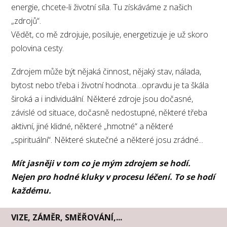
energie, chcete-li životní síla. Tu získáváme z našich
„zdrojů“.
Vědět, co mě zdrojuje, posiluje, energetizuje je už skoro
polovina cesty.
Zdrojem může být nějaká činnost, nějaký stav, nálada,
bytost nebo třeba i životní hodnota…opravdu je ta škála
široká a i individuální. Některé zdroje jsou dočasné,
závislé od situace, dočasně nedostupné, některé třeba
aktivní, jiné klidné, některé „hmotné“ a některé
„spirituální“. Některé skutečné a některé josu zrádné...
Mít jasněji v tom co je mým zdrojem se hodí.
Nejen pro hodné kluky v procesu léčení. To se hodí
každému.
VIZE, ZÁMĚR, SMĚŘOVÁNÍ,...