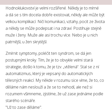
Hodnoklukovství je velmi rozšířené. Někdy je to mírné
a dá se s tím docela dobře existovat, někdy ale může být
velkou komplikací. Ničí komunikaci, vztahy, pocit ze života
a někdy se může podepsat i na zdraví. Postihuje stejně
muže i ženy. Muže ale asi trochu více. Nebo je u nich
patrnější, u žen skrytější.
Zmírnit symptomy, poléčit ten syndrom, se dá jen
postupnými kroky. Tím, že je to obvykle velmi stará
strategie, došlo k tomu, že je tzv. „vtělená“. Stal se z ní
automatizmus, který je vepsaný do automatických
tělesných reakcí. My někde v rozumu sice víme, že to, co
děláme nám neslouží a že se to nehodí, ale než si
rozumem všimneme, zjistíme, že už zase jednáme podle
starého scénáře.
"Už to zase děláme".