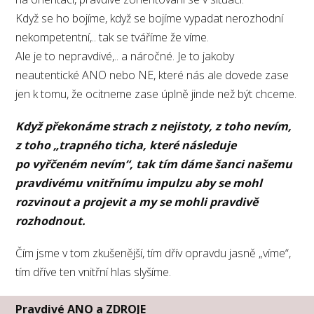
Když se ho bojíme, když se bojíme vypadat nerozhodní
nekompetentní,.. tak se tváříme že víme.
Ale je to nepravdivé,.. a náročné. Je to jakoby
neautentické ANO nebo NE, které nás ale dovede zase
jen k tomu, že ocitneme zase úplně jinde než být chceme.
Když překonáme strach z nejistoty, z toho nevím,
z toho „trapného ticha, které následuje
po vyřčeném nevím“, tak tím dáme šanci našemu
pravdivému vnitřnímu impulzu aby se mohl
rozvinout a projevit a my se mohli pravdivě
rozhodnout.
Čím jsme v tom zkušenější, tím dřív opravdu jasně „víme“,
tím dříve ten vnitřní hlas slyšíme.
Pravdivé ANO a ZDROJE