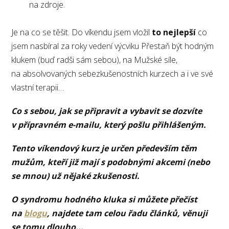
na zdroje.
Je na co se těšit. Do víkendu jsem vložil
to nejlepší
co
jsem nasbíral za roky vedení výcviku Přestaň být hodným
klukem (buď radši sám sebou), na Mužské síle,
na absolvovaných sebezkušenostních kurzech a i ve své
vlastní terapii…
Co s sebou, jak se připravit a vybavit se dozvíte
v přípravném e-mailu, který pošlu přihlášeným.
Tento víkendový kurz je určen především těm
mužům, kteří již mají s podobnými akcemi (nebo
se mnou) už nějaké zkušenosti.
O syndromu hodného kluka si můžete přečíst
na
blogu
, najdete tam celou řadu článků, věnuji
se tomu dlouho...