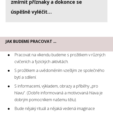
zmírnit příznaky a dokonce se
úspěšně vyléčit…
JAK BUDEME PRACOVAT ...
Pracovat na víkendu budeme s prožitkem v různých
cvičeních a fyzických aktivitách.
S prožitkem a uvědoměním vzešlým ze společného
bytí a sdílení.
S informacemi, výkladem, obrazy a příběhy „pro
hlavu“. (Dobře informovaná a motivovaná hlava je
dobrým pomocníkem našemu tělu).
Bude nějaký rituál a nějaká vedená imaginace