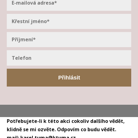
Přihlásit
Potřebujete-li k této akci cokoliv dalšího vědět,
klidně se mi ozvěte. Odpovím co budu vědět.
mail: karel.tuma@ktuma.cz