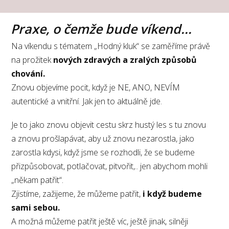
Praxe, o čemže bude víkend...
Na víkendu s tématem „Hodný kluk“ se zaměříme právě
na prožitek
nových zdravých a zralých způsobů
chování.
Znovu objevíme pocit, když je NE, ANO, NEVÍM
autentické a vnitřní. Jak jen to aktuálně jde.
Je to jako znovu objevit cestu skrz hustý les s tu znovu
a znovu prošlapávat, aby už znovu nezarostla, jako
zarostla kdysi, když jsme se rozhodli, že se budeme
přizpůsobovat, potlačovat, pitvořit,.. jen abychom mohli
„někam patřit“.
Zjistíme, zažijeme, že můžeme patřit,
i když budeme
sami sebou.
A možná můžeme patřit ještě víc, ještě jinak, silněji