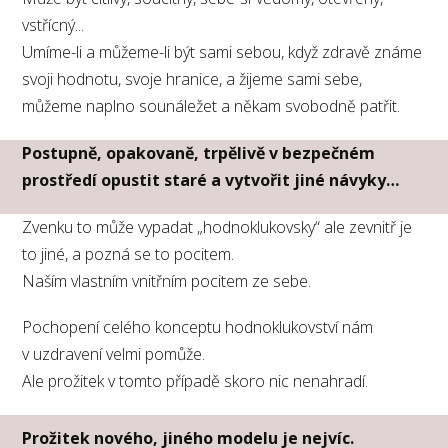
vstřícný...
Umíme-li a můžeme-li být sami sebou, když zdravě známe
svoji hodnotu, svoje hranice, a žijeme sami sebe,
můžeme naplno sounáležet a někam svobodně patřit.
Postupně, opakovaně, trpělivě v bezpečném
prostředí opustit staré a vytvořit jiné návyky…
Zvenku to může vypadat „hodnoklukovsky“ ale zevnitř je
to jiné, a pozná se to pocitem.
Naším vlastním vnitřním pocitem ze sebe.
Pochopení celého konceptu hodnoklukovství nám
v uzdravení velmi pomůže.
Ale prožitek v tomto případě skoro nic nenahradí.
Prožitek nového, jiného modelu je nejvíc.