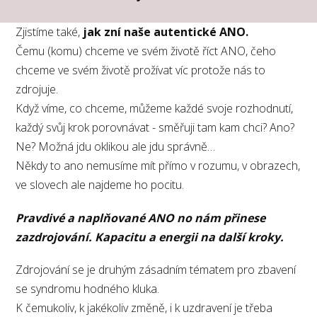
Zjistíme také,
jak zní naše autentické ANO.
Čemu (komu) chceme ve svém životě říct ANO, čeho
chceme ve svém životě prožívat víc protože nás to
zdrojuje.
Když víme, co chceme, můžeme každé svoje rozhodnutí,
každý svůj krok porovnávat - směřuji tam kam chci? Ano?
Ne? Možná jdu oklikou ale jdu správně…
Někdy to ano nemusíme mít přímo v rozumu, v obrazech,
ve slovech ale najdeme ho pocitu.
Pravdivé a naplňované ANO no nám přinese
zazdrojování. Kapacitu a energii na další kroky.
Zdrojování se je druhým zásadním tématem pro zbavení
se syndromu hodného kluka.
K čemukoliv, k jakékoliv změně, i k uzdravení je třeba