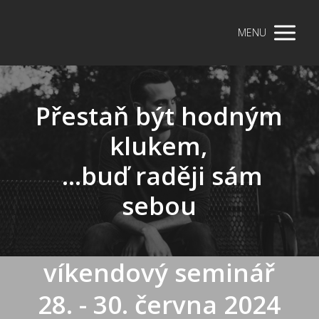
MENU
Přestaň být hodným
klukem,
...buď raději sám
sebou
víkendový seminář
28. - 30. června 2024