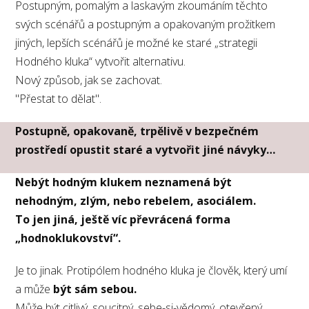
Postupným, pomalým a laskavým zkoumáním těchto
svých scénářů a postupným a opakovaným prožitkem
jiných, lepších scénářů je možné ke staré „strategii
Hodného kluka“ vytvořit alternativu.
Nový způsob, jak se zachovat.
"Přestat to dělat".
Postupně, opakovaně, trpělivě v bezpečném
prostředí opustit staré a vytvořit jiné návyky…
Nebýt hodným klukem neznamená být
nehodným, zlým, nebo rebelem, asociálem.
To jen jiná, ještě víc převrácená forma
„hodnoklukovství“.
Je to jinak. Protipólem hodného kluka je člověk, který umí
a může
být sám sebou.
Může být citlivý, soucitný, sebe-si-vědomý, otevřený,