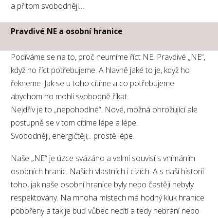
a přitom svobodněji…
Pravdivé NE a osobní hranice
Podíváme se na to, proč neumíme říct NE. Pravdivé „NE“,
když ho říct potřebujeme. A hlavně jaké to je, když ho
řekneme. Jak se u toho cítíme a co potřebujeme
abychom ho mohli svobodně říkat.
Nejdřív je to „nepohodlné“. Nové, možná ohrožující ale
postupně se v tom cítíme lépe a lépe.
Svobodněji, energičtěji,.. prostě lépe.
Naše „NE“ je úzce svázáno a velmi souvisí s vnímáním
osobních hranic. Našich vlastních i cizích. A s naší historií
toho, jak naše osobní hranice byly nebo častěji nebyly
respektovány. Na mnoha místech má hodný kluk hranice
pobořeny a tak je buď vůbec necítí a tedy nebrání nebo