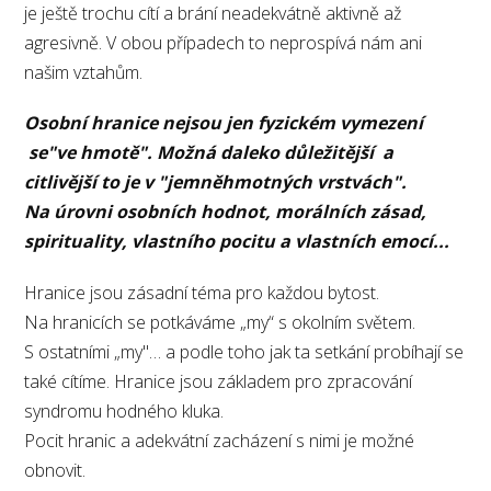
je ještě trochu cítí a brání neadekvátně aktivně až
agresivně. V obou případech to neprospívá nám ani
našim vztahům.
Osobní hranice nejsou jen fyzickém vymezení
se"ve hmotě". Možná daleko důležitější a
citlivější to je v "jemněhmotných vrstvách".
Na úrovni osobních hodnot, morálních zásad,
spirituality, vlastního pocitu a vlastních emocí...
Hranice jsou zásadní téma pro každou bytost.
Na hranicích se potkáváme „my“ s okolním světem.
S ostatními „my"… a podle toho jak ta setkání probíhají se
také cítíme. Hranice jsou základem pro zpracování
syndromu hodného kluka.
Pocit hranic a adekvátní zacházení s nimi je možné
obnovit.