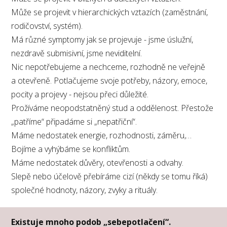
Může se projevit v hierarchických vztazích (zaměstnání,
rodičovství, systém).
Má různé symptomy jak se projevuje - jsme úslužní,
nezdravě submisivní, jsme neviditelní.
Nic nepotřebujeme a nechceme, rozhodně ne veřejně
a otevřeně. Potlačujeme svoje potřeby, názory, emoce,
pocity a projevy - nejsou přeci důležité.
Prožíváme neopodstatněný stud a oddělenost. Přestože
„patříme“ připadáme si „nepatřiční“.
Máme nedostatek energie, rozhodnosti, záměru,…
Bojíme a vyhýbáme se konfliktům.
Máme nedostatek důvěry, otevřenosti a odvahy.
Slepě nebo účelově přebíráme cizí (někdy se tomu říká)
společné hodnoty, názory, zvyky a rituály.
Existuje mnoho podob „sebepotlačení“.